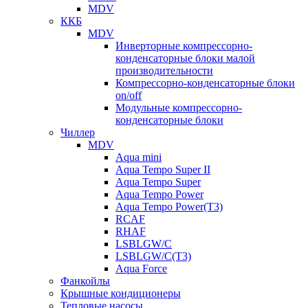
MDV
ККБ
MDV
Инверторные компрессорно-
конденсаторные блоки малой
производительности
Компрессорно-конденсаторные блоки
on/off
Модульные компрессорно-
конденсаторные блоки
Чиллер
MDV
Aqua mini
Aqua Tempo Super II
Aqua Tempo Super
Aqua Tempo Power
Aqua Tempo Power(T3)
RCAF
RHAF
LSBLGW/C
LSBLGW/C(T3)
Aqua Force
Фанкойлы
Крышные кондиционеры
Тепловые насосы