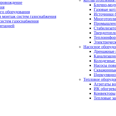
Котлы отопления 
провождение
Блочно-мод
ния
Газовые кот
ого оборудования
Источники б
и монтаж систем газоснабжения
Многотопли
истем газоснабжения
Промышлен
ентацией
Стабилизато
Твердотопл
Теплоинформ
Электричес
Насосное оборудо
Дренажные 
Канализаци
Колодезные
Насосы пов
Скважинные
Циркуляцио
Тепловое оборудо
Агрегаты в
ИК обогрев
Конвекторы
Тепловые за