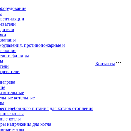
оборудование
ы
 вентиляции
еватели
адители
вки
клапаны
моудаления, противопожарные и
ивающие
ели и фильтры
ры
Контакты
тели
греватели
нагрева
кие
и котельные
ульные котельные
лы
есперебойного питания для котлов отопления
вные котлы
ные котлы
ры напряжения для котла
ивные котлы