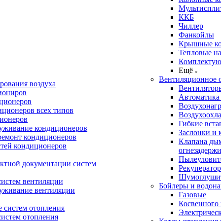
Мультиспли
ККБ
Чиллер
Фанкойлы
Крышные к
Тепловые н
Комплектую
Ещё
Вентиляционное 
рования воздуха
Вентилятор
иониров
Автоматика
иционеров
Воздухонагр
иционеров всех типов
Воздухоохл
ионеров
Гибкие вста
луживание кондиционеров
Заслонки и 
ремонт кондиционеров
Клапана ды
стей кондиционеров
огнезадерж
Пылеуловит
ектной документации систем
Рекуперато
Шумоглуши
систем вентиляции
Бойлеры и водона
луживание вентиляции
Газовые
Косвенного 
 систем отопления
Электричес
систем отопления