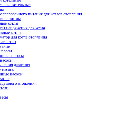
и котельные
ульные котельные
лы
есперебойного питания для котлов отопления
вные котлы
ные котлы
ры напряжения для котла
ивные котлы
атор для котла отопления
кие котлы
вание
насосы
онные насосы
 насосы
ышения давления
 насосы
нные насосы
вание
оздушного отопления
атели
весы