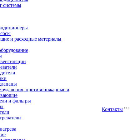
т-системы
ондиционеры
асосы
щие и расходные материалы
оборудование
ы
 вентиляции
еватели
адители
вки
клапаны
моудаления, противопожарные и
ивающие
ели и фильтры
ры
Контакты
тели
греватели
нагрева
кие