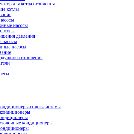
атор для котла отопления
кие котлы
вание
насосы
онные насосы
 насосы
ышения давления
 насосы
нные насосы
вание
оздушного отопления
атели
весы
кондиционеры сплит-системы
кондиционеры
кондиционеры
отолочные кондиционеры
кондиционеры
ондиционеры