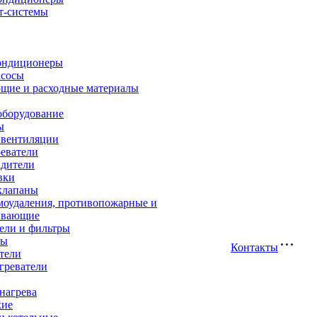
т-системы
ондиционеры
асосы
щие и расходные материалы
оборудование
ы
 вентиляции
еватели
адители
вки
клапаны
моудаления, противопожарные и
ивающие
ели и фильтры
ры
Контакты
тели
греватели
нагрева
кие