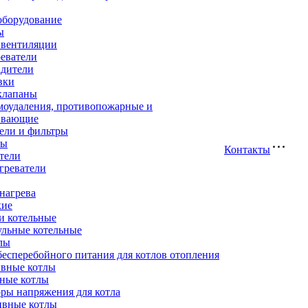
оборудование
ы
 вентиляции
еватели
адители
вки
клапаны
моудаления, противопожарные и
ивающие
ели и фильтры
ры
Контакты
тели
греватели
нагрева
кие
и котельные
ульные котельные
лы
есперебойного питания для котлов отопления
вные котлы
ные котлы
ры напряжения для котла
ивные котлы