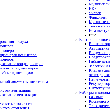
Мультиспли
ККБ
Чиллер
Фанкойлы
Крышные к
Тепловые н
Комплектую
Ещё
Вентиляционное 
рования воздуха
Вентилятор
иониров
Автоматика
иционеров
Воздухонагр
иционеров всех типов
Воздухоохл
ионеров
Гибкие вста
луживание кондиционеров
Заслонки и 
ремонт кондиционеров
Клапана ды
стей кондиционеров
огнезадерж
Пылеуловит
ектной документации систем
Рекуперато
Шумоглуши
систем вентиляции
Бойлеры и водона
луживание вентиляции
Газовые
Косвенного 
 систем отопления
Электричес
систем отопления