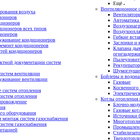
Ещё
Вентиляционное 
рования воздуха
Вентилятор
иониров
Автоматика
иционеров
Воздухонагр
иционеров всех типов
Воздухоохл
ионеров
Гибкие вста
луживание кондиционеров
Заслонки и 
ремонт кондиционеров
Клапана ды
стей кондиционеров
огнезадерж
Пылеуловит
ектной документации систем
Рекуперато
Шумоглуши
систем вентиляции
Бойлеры и водона
луживание вентиляции
Газовые
Косвенного 
 систем отопления
Электричес
систем отопления
Котлы отопления 
провождение
Блочно-мод
ния
Газовые кот
ого оборудования
Источники б
и монтаж систем газоснабжения
Многотопли
истем газоснабжения
Промышлен
ентацией
Стабилизато
Твердотопл