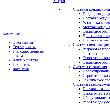
Услуги
Системы кондициони
Подбор кондиц
Поставка конд
Установка конд
Монтаж кондиц
Сервисное обс
Компания
Диагностика и 
Поставка запча
О компании
Системы вентиляции
Сертификаты
Разработка про
Благодарственные
вентиляции
письма
Строительство 
Наши клиенты
Сервисное обс
Реквизиты
Системы отопления
Вакансии
Проектирование
Строительство 
Техническое со
Системы газоснабже
Поставка газов
Строительство 
Обслуживание с
Работа с докум