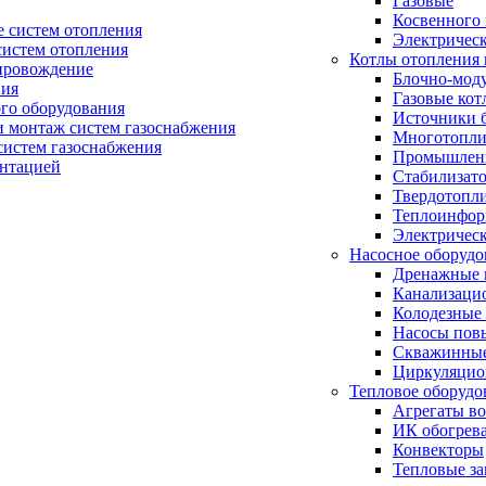
Газовые
Косвенного 
 систем отопления
Электричес
систем отопления
Котлы отопления 
провождение
Блочно-мод
ния
Газовые кот
ого оборудования
Источники б
и монтаж систем газоснабжения
Многотопли
истем газоснабжения
Промышлен
ентацией
Стабилизато
Твердотопл
Теплоинформ
Электричес
Насосное оборудо
Дренажные 
Канализаци
Колодезные
Насосы пов
Скважинные
Циркуляцио
Тепловое оборудо
Агрегаты в
ИК обогрев
Конвекторы
Тепловые за