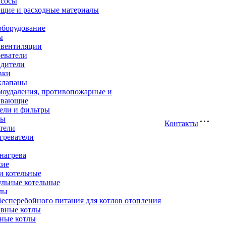
асосы
щие и расходные материалы
оборудование
ы
 вентиляции
еватели
адители
вки
клапаны
моудаления, противопожарные и
ивающие
ели и фильтры
ры
Контакты
тели
греватели
нагрева
кие
и котельные
ульные котельные
лы
есперебойного питания для котлов отопления
вные котлы
ные котлы