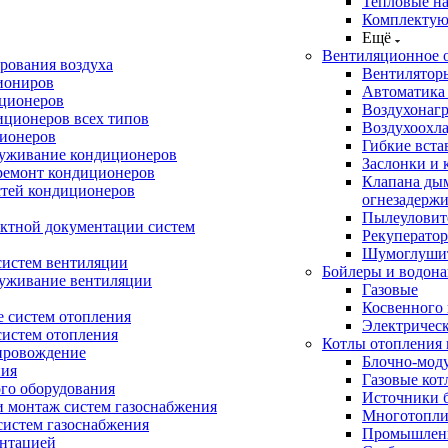
Тепловые н
Комплектую
Ещё
Вентиляционное 
рования воздуха
Вентилятор
иониров
Автоматика
иционеров
Воздухонагр
иционеров всех типов
Воздухоохл
ионеров
Гибкие вста
луживание кондиционеров
Заслонки и 
ремонт кондиционеров
Клапана ды
стей кондиционеров
огнезадерж
Пылеуловит
ектной документации систем
Рекуперато
Шумоглуши
систем вентиляции
Бойлеры и водона
луживание вентиляции
Газовые
Косвенного 
 систем отопления
Электричес
систем отопления
Котлы отопления 
провождение
Блочно-мод
ния
Газовые кот
ого оборудования
Источники б
и монтаж систем газоснабжения
Многотопли
истем газоснабжения
Промышлен
ентацией