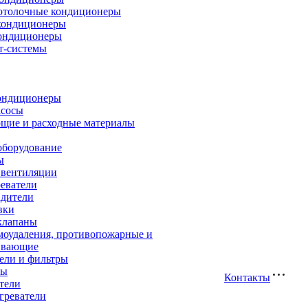
отолочные кондиционеры
кондиционеры
ондиционеры
т-системы
ондиционеры
асосы
щие и расходные материалы
оборудование
ы
 вентиляции
еватели
адители
вки
клапаны
моудаления, противопожарные и
ивающие
ели и фильтры
ры
Контакты
тели
греватели