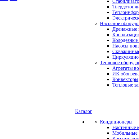
Стабилизато
Твердотопл
Теплоинформ
Электричес
Насосное оборудо
Дренажные 
Канализаци
Колодезные
Насосы пов
Скважинные
Циркуляцио
Тепловое оборудо
Агрегаты в
ИК обогрев
Конвекторы
Тепловые за
Каталог
Кондиционеры
Настенные 
Мобильные 
Кассетные 