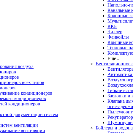
Напольно-п
Канальные 
Колонные к
Мультиспли
ККБ
Чиллер
Фанкойлы
Крышные к
Тепловые н
Комплектую
Ещё
Вентиляционное 
рования воздуха
Вентилятор
иониров
Автоматика
иционеров
Воздухонагр
иционеров всех типов
Воздухоохл
ионеров
Гибкие вста
луживание кондиционеров
Заслонки и 
ремонт кондиционеров
Клапана ды
стей кондиционеров
огнезадерж
Пылеуловит
ектной документации систем
Рекуперато
Шумоглуши
систем вентиляции
Бойлеры и водона
луживание вентиляции