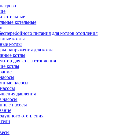
нагрева
кие
и котельные
ульные котельные
лы
есперебойного питания для котлов отопления
вные котлы
ные котлы
ры напряжения для котла
ивные котлы
атор для котла отопления
кие котлы
вание
насосы
онные насосы
 насосы
ышения давления
 насосы
нные насосы
вание
оздушного отопления
атели
весы