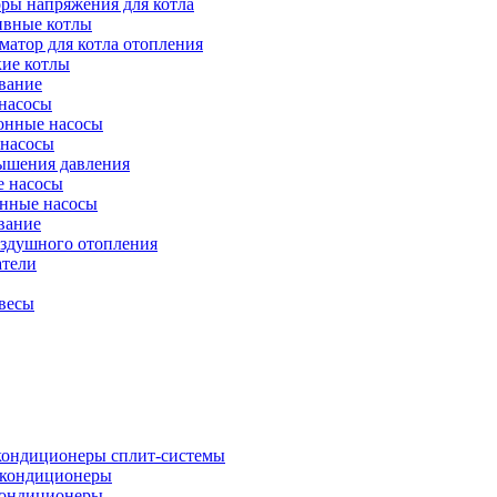
ры напряжения для котла
ивные котлы
атор для котла отопления
кие котлы
вание
насосы
онные насосы
 насосы
ышения давления
 насосы
нные насосы
вание
оздушного отопления
атели
весы
кондиционеры сплит-системы
кондиционеры
кондиционеры