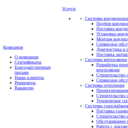
Услуги
Системы кондициони
Подбор кондиц
Поставка конд
Установка конд
Монтаж кондиц
Сервисное обс
Компания
Диагностика и 
Поставка запча
О компании
Системы вентиляции
Сертификаты
Разработка про
Благодарственные
вентиляции
письма
Строительство 
Наши клиенты
Сервисное обс
Реквизиты
Системы отопления
Вакансии
Проектирование
Строительство 
Техническое со
Системы газоснабже
Поставка газов
Строительство 
Обслуживание с
Работа с докум