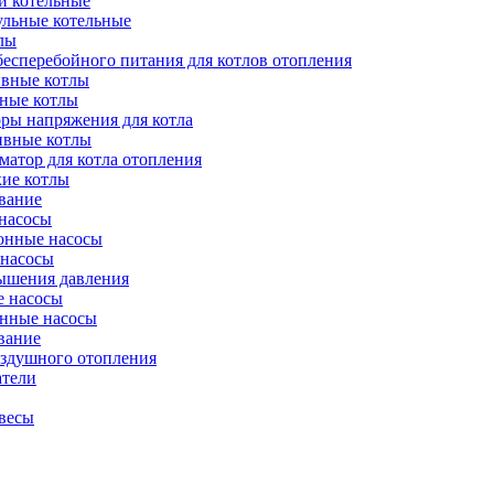
и котельные
ульные котельные
лы
есперебойного питания для котлов отопления
вные котлы
ные котлы
ры напряжения для котла
ивные котлы
атор для котла отопления
кие котлы
вание
насосы
онные насосы
 насосы
ышения давления
 насосы
нные насосы
вание
оздушного отопления
атели
весы