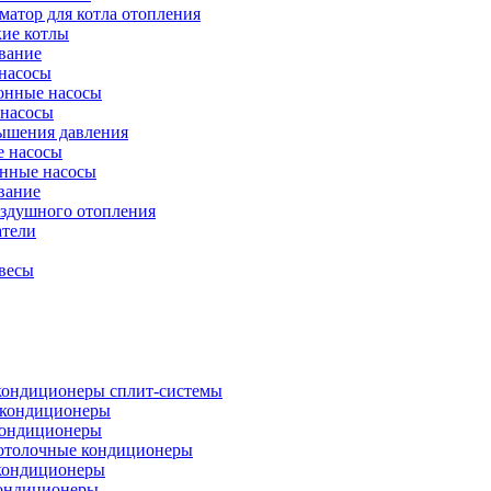
атор для котла отопления
кие котлы
вание
насосы
онные насосы
 насосы
ышения давления
 насосы
нные насосы
вание
оздушного отопления
атели
весы
кондиционеры сплит-системы
кондиционеры
кондиционеры
отолочные кондиционеры
кондиционеры
ондиционеры