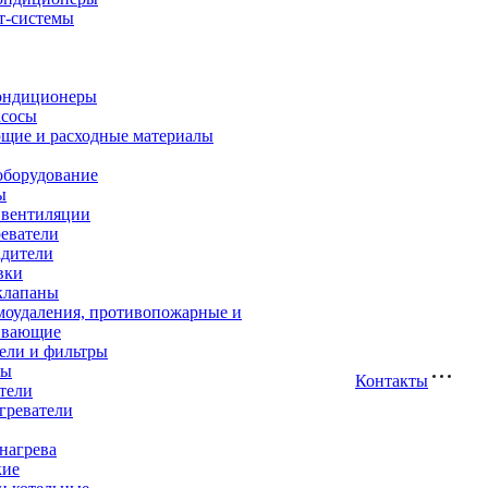
т-системы
ондиционеры
асосы
щие и расходные материалы
оборудование
ы
 вентиляции
еватели
адители
вки
клапаны
моудаления, противопожарные и
ивающие
ели и фильтры
ры
Контакты
тели
греватели
нагрева
кие