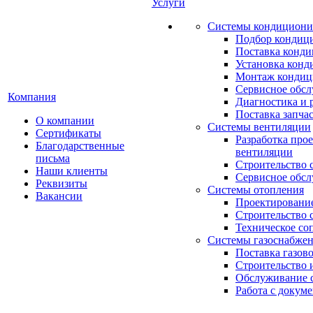
Услуги
Системы кондициони
Подбор кондиц
Поставка конд
Установка конд
Монтаж кондиц
Сервисное обс
Компания
Диагностика и 
Поставка запча
О компании
Системы вентиляции
Сертификаты
Разработка про
Благодарственные
вентиляции
письма
Строительство 
Наши клиенты
Сервисное обс
Реквизиты
Системы отопления
Вакансии
Проектирование
Строительство 
Техническое со
Системы газоснабже
Поставка газов
Строительство 
Обслуживание с
Работа с докум