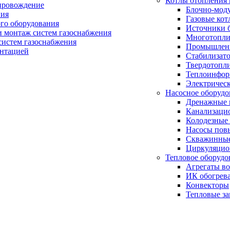
Котлы отопления 
провождение
Блочно-мод
ния
Газовые кот
ого оборудования
Источники б
и монтаж систем газоснабжения
Многотопли
истем газоснабжения
Промышлен
ентацией
Стабилизато
Твердотопл
Теплоинформ
Электричес
Насосное оборудо
Дренажные 
Канализаци
Колодезные
Насосы пов
Скважинные
Циркуляцио
Тепловое оборудо
Агрегаты в
ИК обогрев
Конвекторы
Тепловые за