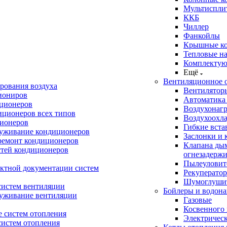
Мультиспли
ККБ
Чиллер
Фанкойлы
Крышные к
Тепловые н
Комплектую
Ещё
Вентиляционное 
рования воздуха
Вентилятор
иониров
Автоматика
иционеров
Воздухонагр
иционеров всех типов
Воздухоохл
ионеров
Гибкие вста
луживание кондиционеров
Заслонки и 
ремонт кондиционеров
Клапана ды
стей кондиционеров
огнезадерж
Пылеуловит
ектной документации систем
Рекуперато
Шумоглуши
систем вентиляции
Бойлеры и водона
луживание вентиляции
Газовые
Косвенного 
 систем отопления
Электричес
систем отопления