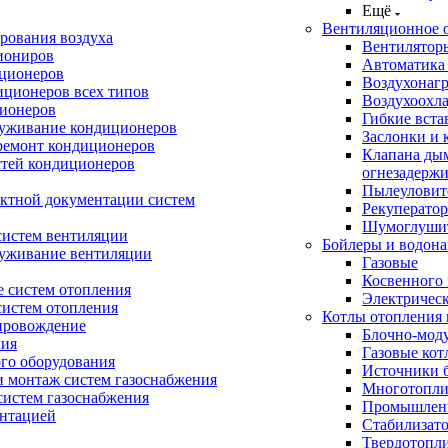
Ещё
Вентиляционное 
рования воздуха
Вентилятор
иониров
Автоматика
иционеров
Воздухонагр
иционеров всех типов
Воздухоохл
ионеров
Гибкие вста
луживание кондиционеров
Заслонки и 
ремонт кондиционеров
Клапана ды
стей кондиционеров
огнезадерж
Пылеуловит
ектной документации систем
Рекуперато
Шумоглуши
систем вентиляции
Бойлеры и водона
луживание вентиляции
Газовые
Косвенного 
 систем отопления
Электричес
систем отопления
Котлы отопления 
провождение
Блочно-мод
ния
Газовые кот
ого оборудования
Источники б
и монтаж систем газоснабжения
Многотопли
истем газоснабжения
Промышлен
ентацией
Стабилизато
Твердотопл