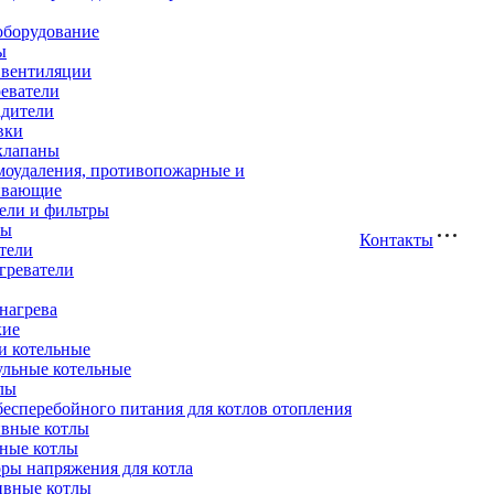
оборудование
ы
 вентиляции
еватели
адители
вки
клапаны
моудаления, противопожарные и
ивающие
ели и фильтры
ры
Контакты
тели
греватели
нагрева
кие
и котельные
ульные котельные
лы
есперебойного питания для котлов отопления
вные котлы
ные котлы
ры напряжения для котла
ивные котлы