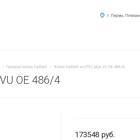
г. Пермь, Плехан
Газовые котлы Vaillant
Котел Vaillant ecoTEC plus VU ОЕ 486/4
 VU ОЕ 486/4
173548
руб.