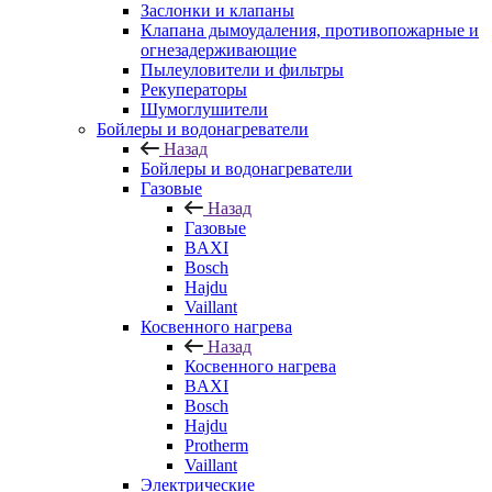
Заслонки и клапаны
Клапана дымоудаления, противопожарные и
огнезадерживающие
Пылеуловители и фильтры
Рекуператоры
Шумоглушители
Бойлеры и водонагреватели
Назад
Бойлеры и водонагреватели
Газовые
Назад
Газовые
BAXI
Bosch
Hajdu
Vaillant
Косвенного нагрева
Назад
Косвенного нагрева
BAXI
Bosch
Hajdu
Protherm
Vaillant
Электрические