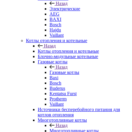
Назад
Электрические
AEG
BAXI
Bosch
Hajdu
Vaillant
Котлы отопления и котельные
Назад
Котлы отопления и котельные
Блочно-модульные котельные
Газовые котлы
Назад
Газовые котлы
Baxi
Bosch
Buderus
Kentatsu Furst
Protherm
Vaillant
Источники бесперебойного питания для
котлов отопления
Многотопливные котлы
Назад
Многотопливные котлы