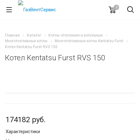
0
Главная
Каталог
Котлы отопления и котельные
Многотопливные котлы
Многотопливные котлы Kentatsu Furst
Котел Kentatsu Furst RVS 150
Котел Kentatsu Furst RVS 150
174182
руб.
Характеристики