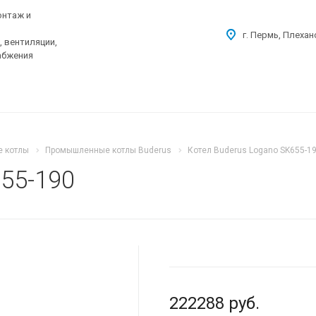
онтаж и
г. Пермь, Плехан
 вентиляции,
абжения
 котлы
Промышленные котлы Buderus
Котел Buderus Logano SK655-1
55-190
222288
руб.