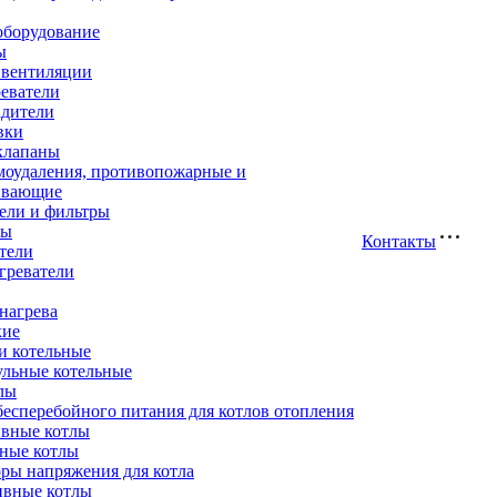
оборудование
ы
 вентиляции
еватели
адители
вки
клапаны
моудаления, противопожарные и
ивающие
ели и фильтры
ры
Контакты
тели
греватели
нагрева
кие
и котельные
ульные котельные
лы
есперебойного питания для котлов отопления
вные котлы
ные котлы
ры напряжения для котла
ивные котлы