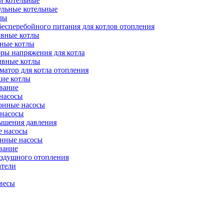
и котельные
ульные котельные
лы
есперебойного питания для котлов отопления
вные котлы
ные котлы
ры напряжения для котла
ивные котлы
атор для котла отопления
кие котлы
вание
насосы
онные насосы
 насосы
ышения давления
 насосы
нные насосы
вание
оздушного отопления
атели
весы