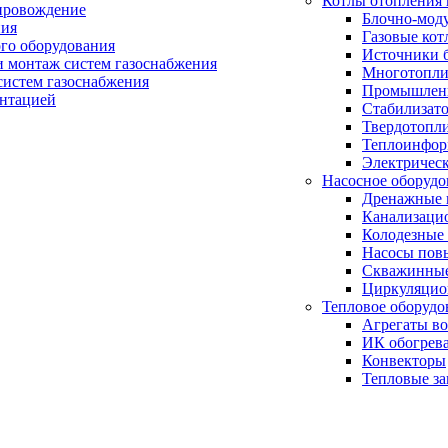
Котлы отопления 
провождение
Блочно-мод
ния
Газовые кот
ого оборудования
Источники б
и монтаж систем газоснабжения
Многотопли
истем газоснабжения
Промышлен
ентацией
Стабилизато
Твердотопл
Теплоинформ
Электричес
Насосное оборудо
Дренажные 
Канализаци
Колодезные
Насосы пов
Скважинные
Циркуляцио
Тепловое оборудо
Агрегаты в
ИК обогрев
Конвекторы
Тепловые за