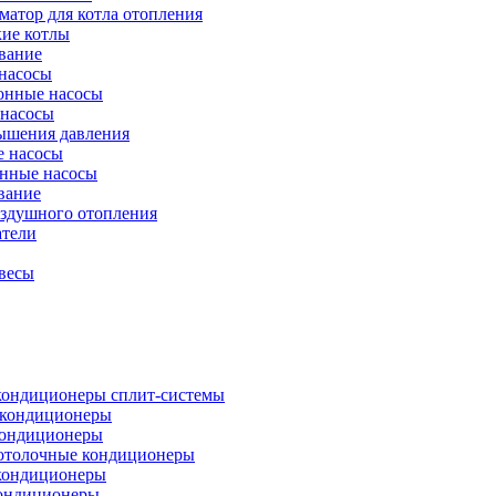
атор для котла отопления
кие котлы
вание
насосы
онные насосы
 насосы
ышения давления
 насосы
нные насосы
вание
оздушного отопления
атели
весы
кондиционеры сплит-системы
кондиционеры
кондиционеры
отолочные кондиционеры
кондиционеры
ондиционеры