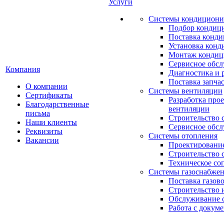
Услуги
Системы кондициони
Подбор кондиц
Поставка конд
Установка конд
Монтаж кондиц
Сервисное обс
Компания
Диагностика и 
Поставка запча
О компании
Системы вентиляции
Сертификаты
Разработка про
Благодарственные
вентиляции
письма
Строительство 
Наши клиенты
Сервисное обс
Реквизиты
Системы отопления
Вакансии
Проектирование
Строительство 
Техническое со
Системы газоснабже
Поставка газов
Строительство 
Обслуживание с
Работа с докум