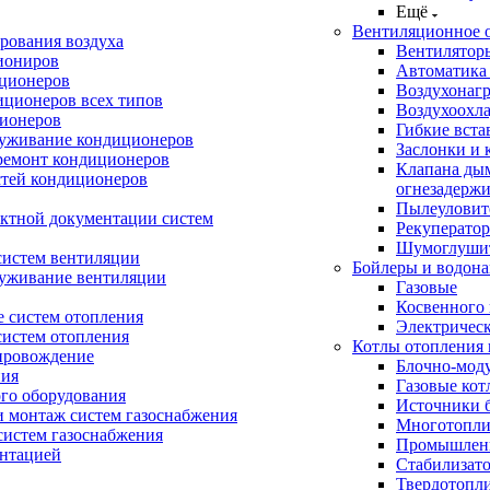
Ещё
Вентиляционное 
рования воздуха
Вентилятор
иониров
Автоматика
иционеров
Воздухонагр
иционеров всех типов
Воздухоохл
ионеров
Гибкие вста
луживание кондиционеров
Заслонки и 
ремонт кондиционеров
Клапана ды
стей кондиционеров
огнезадерж
Пылеуловит
ектной документации систем
Рекуперато
Шумоглуши
систем вентиляции
Бойлеры и водона
луживание вентиляции
Газовые
Косвенного 
 систем отопления
Электричес
систем отопления
Котлы отопления 
провождение
Блочно-мод
ния
Газовые кот
ого оборудования
Источники б
и монтаж систем газоснабжения
Многотопли
истем газоснабжения
Промышлен
ентацией
Стабилизато
Твердотопл