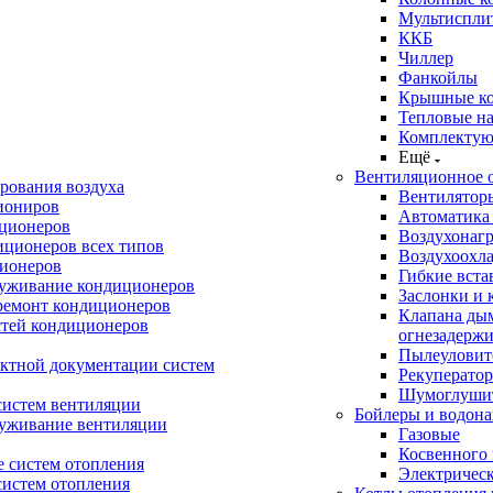
Мультиспли
ККБ
Чиллер
Фанкойлы
Крышные к
Тепловые н
Комплектую
Ещё
Вентиляционное 
рования воздуха
Вентилятор
иониров
Автоматика
иционеров
Воздухонагр
иционеров всех типов
Воздухоохл
ионеров
Гибкие вста
луживание кондиционеров
Заслонки и 
ремонт кондиционеров
Клапана ды
стей кондиционеров
огнезадерж
Пылеуловит
ектной документации систем
Рекуперато
Шумоглуши
систем вентиляции
Бойлеры и водона
луживание вентиляции
Газовые
Косвенного 
 систем отопления
Электричес
систем отопления