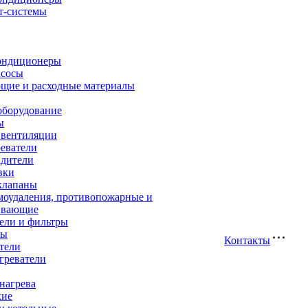
т-системы
ондиционеры
асосы
щие и расходные материалы
оборудование
ы
 вентиляции
еватели
адители
вки
клапаны
моудаления, противопожарные и
ивающие
ели и фильтры
ры
Контакты
тели
греватели
нагрева
кие