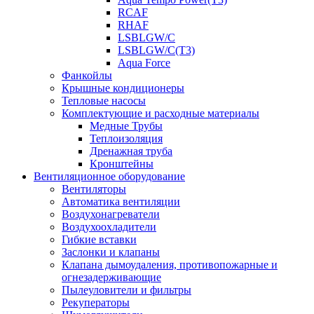
RCAF
RHAF
LSBLGW/C
LSBLGW/C(T3)
Aqua Force
Фанкойлы
Крышные кондиционеры
Тепловые насосы
Комплектующие и расходные материалы
Медные Трубы
Теплоизоляция
Дренажная труба
Кронштейны
Вентиляционное оборудование
Вентиляторы
Автоматика вентиляции
Воздухонагреватели
Воздухоохладители
Гибкие вставки
Заслонки и клапаны
Клапана дымоудаления, противопожарные и
огнезадерживающие
Пылеуловители и фильтры
Рекуператоры