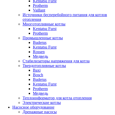
Kentatsu Furst
Protherm
Vaillant
Источники бесперебойного питания для котлов
отопления
Многотопливные котлы
Kentatsu Furst
Protherm
Промышленные котлы
Buderus
Kentatsu Furst
Rossen
Медведь
Стабилизаторы напряжения для котла
Твердотопливные котлы
Baxi
Bosch
Buderus
Kentatsu Furst
Protherm
Медведь
Теплоинформатор для котла отопления
Электрические котлы
Насосное оборудование
Дренажные насосы