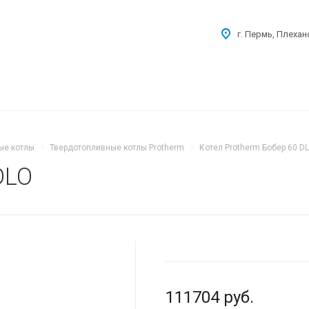
г. Пермь, Плехан
ые котлы
Твердотопливные котлы Protherm
Котел Protherm Бобер 60 D
DLO
111704
руб.