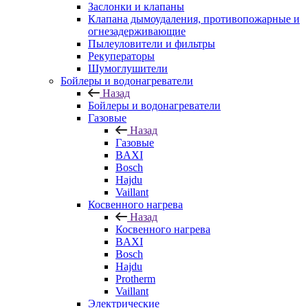
Заслонки и клапаны
Клапана дымоудаления, противопожарные и
огнезадерживающие
Пылеуловители и фильтры
Рекуператоры
Шумоглушители
Бойлеры и водонагреватели
Назад
Бойлеры и водонагреватели
Газовые
Назад
Газовые
BAXI
Bosch
Hajdu
Vaillant
Косвенного нагрева
Назад
Косвенного нагрева
BAXI
Bosch
Hajdu
Protherm
Vaillant
Электрические