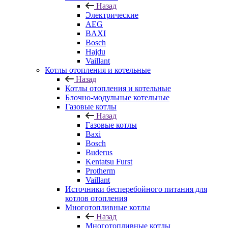
Назад
Электрические
AEG
BAXI
Bosch
Hajdu
Vaillant
Котлы отопления и котельные
Назад
Котлы отопления и котельные
Блочно-модульные котельные
Газовые котлы
Назад
Газовые котлы
Baxi
Bosch
Buderus
Kentatsu Furst
Protherm
Vaillant
Источники бесперебойного питания для
котлов отопления
Многотопливные котлы
Назад
Многотопливные котлы