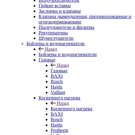
Воздухоохладители
Гибкие вставки
Заслонки и клапаны
Клапана дымоудаления, противопожарные и
огнезадерживающие
Пылеуловители и фильтры
Рекуператоры
Шумоглушители
Бойлеры и водонагреватели
Назад
Бойлеры и водонагреватели
Газовые
Назад
Газовые
BAXI
Bosch
Hajdu
Vaillant
Косвенного нагрева
Назад
Косвенного нагрева
BAXI
Bosch
Hajdu
Protherm