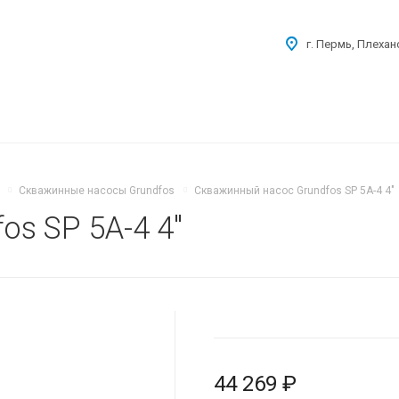
г. Пермь, Плехан
Скважинные насосы Grundfos
Скважинный насос Grundfos SP 5A-4 4″
s SP 5A-4 4″
44 269 ₽