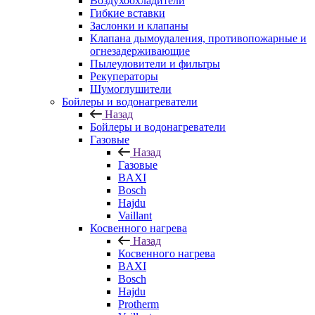
Воздухоохладители
Гибкие вставки
Заслонки и клапаны
Клапана дымоудаления, противопожарные и
огнезадерживающие
Пылеуловители и фильтры
Рекуператоры
Шумоглушители
Бойлеры и водонагреватели
Назад
Бойлеры и водонагреватели
Газовые
Назад
Газовые
BAXI
Bosch
Hajdu
Vaillant
Косвенного нагрева
Назад
Косвенного нагрева
BAXI
Bosch
Hajdu
Protherm