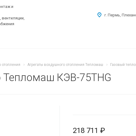
онтаж и
г. Пермь, Плехан
 вентиляции,
абжения
о отопления
Агрегаты воздушного отопления Тепломаш
Газовый тепл
р Тепломаш КЭВ-75THG
218 711 ₽