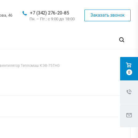
+7 (342) 276-20-85
Заказать звонок
ова, 46
Пн. – Пт.: с 9:00 до 18:00
овентилятор Тепломаш КЭВ-75THG
0