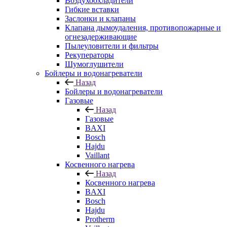
Воздухоохладители
Гибкие вставки
Заслонки и клапаны
Клапана дымоудаления, противопожарные и
огнезадерживающие
Пылеуловители и фильтры
Рекуператоры
Шумоглушители
Бойлеры и водонагреватели
Назад
Бойлеры и водонагреватели
Газовые
Назад
Газовые
BAXI
Bosch
Hajdu
Vaillant
Косвенного нагрева
Назад
Косвенного нагрева
BAXI
Bosch
Hajdu
Protherm