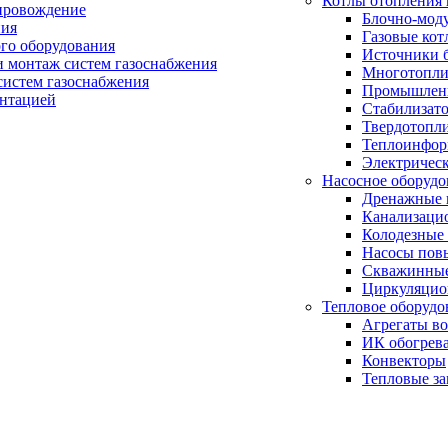
Котлы отопления 
провождение
Блочно-мод
ния
Газовые кот
ого оборудования
Источники б
и монтаж систем газоснабжения
Многотопли
истем газоснабжения
Промышлен
ентацией
Стабилизато
Твердотопл
Теплоинформ
Электричес
Насосное оборудо
Дренажные 
Канализаци
Колодезные
Насосы пов
Скважинные
Циркуляцио
Тепловое оборудо
Агрегаты в
ИК обогрев
Конвекторы
Тепловые за