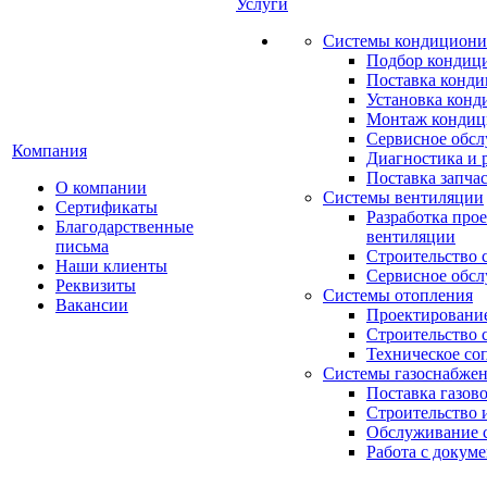
Услуги
Системы кондициони
Подбор кондиц
Поставка конд
Установка конд
Монтаж кондиц
Сервисное обс
Компания
Диагностика и 
Поставка запча
О компании
Системы вентиляции
Сертификаты
Разработка про
Благодарственные
вентиляции
письма
Строительство 
Наши клиенты
Сервисное обс
Реквизиты
Системы отопления
Вакансии
Проектирование
Строительство 
Техническое со
Системы газоснабже
Поставка газов
Строительство 
Обслуживание с
Работа с докум