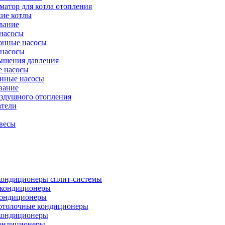
атор для котла отопления
кие котлы
вание
насосы
онные насосы
 насосы
ышения давления
 насосы
нные насосы
вание
оздушного отопления
атели
весы
кондиционеры сплит-системы
кондиционеры
кондиционеры
отолочные кондиционеры
кондиционеры
ондиционеры