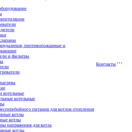
оборудование
ы
 вентиляции
еватели
адители
вки
клапаны
моудаления, противопожарные и
ивающие
ели и фильтры
ры
Контакты
тели
греватели
нагрева
кие
и котельные
ульные котельные
лы
есперебойного питания для котлов отопления
вные котлы
ные котлы
ры напряжения для котла
ивные котлы