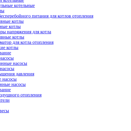
и котельные
ульные котельные
лы
есперебойного питания для котлов отопления
вные котлы
ные котлы
ры напряжения для котла
ивные котлы
атор для котла отопления
кие котлы
вание
насосы
онные насосы
 насосы
ышения давления
 насосы
нные насосы
вание
оздушного отопления
атели
весы