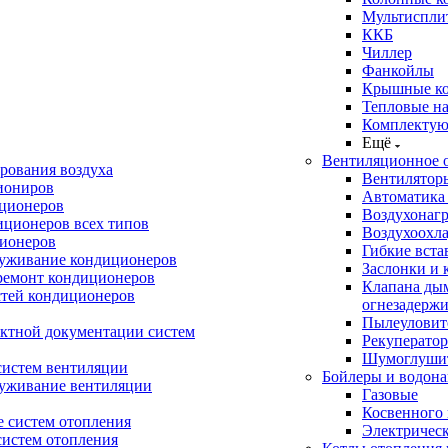
Мультиспли
ККБ
Чиллер
Фанкойлы
Крышные к
Тепловые н
Комплектую
Ещё
Вентиляционное 
рования воздуха
Вентилятор
иониров
Автоматика
иционеров
Воздухонагр
иционеров всех типов
Воздухоохл
ионеров
Гибкие вста
луживание кондиционеров
Заслонки и 
ремонт кондиционеров
Клапана ды
стей кондиционеров
огнезадерж
Пылеуловит
ектной документации систем
Рекуперато
Шумоглуши
систем вентиляции
Бойлеры и водона
луживание вентиляции
Газовые
Косвенного 
 систем отопления
Электричес
систем отопления