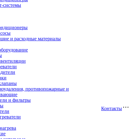
т-системы
ондиционеры
асосы
щие и расходные материалы
оборудование
ы
 вентиляции
еватели
адители
вки
клапаны
моудаления, противопожарные и
ивающие
ели и фильтры
ры
Контакты
тели
греватели
нагрева
кие