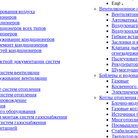
Ещё
Вентиляционное 
рования воздуха
Вентилятор
иониров
Автоматика
иционеров
Воздухонагр
иционеров всех типов
Воздухоохл
ионеров
Гибкие вста
луживание кондиционеров
Заслонки и 
ремонт кондиционеров
Клапана ды
стей кондиционеров
огнезадерж
Пылеуловит
ектной документации систем
Рекуперато
Шумоглуши
систем вентиляции
Бойлеры и водона
луживание вентиляции
Газовые
Косвенного 
 систем отопления
Электричес
систем отопления
Котлы отопления 
провождение
Блочно-мод
ния
Газовые кот
ого оборудования
Источники б
и монтаж систем газоснабжения
Многотопли
истем газоснабжения
Промышлен
ентацией
Стабилизато
Твердотопл