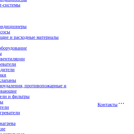
т-системы
ондиционеры
асосы
щие и расходные материалы
оборудование
ы
 вентиляции
еватели
адители
вки
клапаны
моудаления, противопожарные и
ивающие
ели и фильтры
ры
Контакты
тели
греватели
нагрева
кие