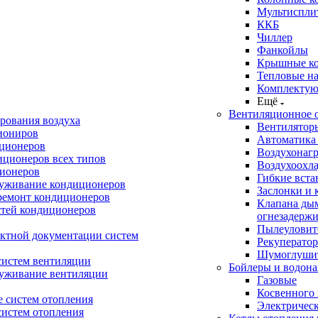
Мультиспли
ККБ
Чиллер
Фанкойлы
Крышные к
Тепловые н
Комплектую
Ещё
Вентиляционное 
рования воздуха
Вентилятор
иониров
Автоматика
иционеров
Воздухонагр
иционеров всех типов
Воздухоохл
ионеров
Гибкие вста
луживание кондиционеров
Заслонки и 
ремонт кондиционеров
Клапана ды
стей кондиционеров
огнезадерж
Пылеуловит
ектной документации систем
Рекуперато
Шумоглуши
систем вентиляции
Бойлеры и водона
луживание вентиляции
Газовые
Косвенного 
 систем отопления
Электричес
систем отопления