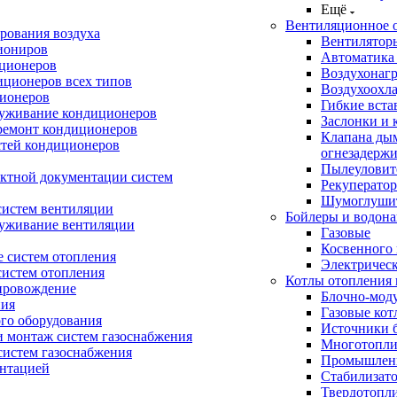
Ещё
Вентиляционное 
рования воздуха
Вентилятор
иониров
Автоматика
иционеров
Воздухонагр
иционеров всех типов
Воздухоохл
ионеров
Гибкие вста
луживание кондиционеров
Заслонки и 
ремонт кондиционеров
Клапана ды
стей кондиционеров
огнезадерж
Пылеуловит
ектной документации систем
Рекуперато
Шумоглуши
систем вентиляции
Бойлеры и водона
луживание вентиляции
Газовые
Косвенного 
 систем отопления
Электричес
систем отопления
Котлы отопления 
провождение
Блочно-мод
ния
Газовые кот
ого оборудования
Источники б
и монтаж систем газоснабжения
Многотопли
истем газоснабжения
Промышлен
ентацией
Стабилизато
Твердотопл