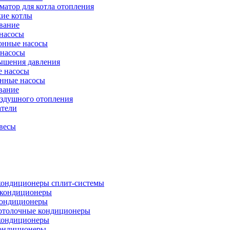
атор для котла отопления
кие котлы
вание
насосы
онные насосы
 насосы
ышения давления
 насосы
нные насосы
вание
оздушного отопления
атели
весы
кондиционеры сплит-системы
кондиционеры
кондиционеры
отолочные кондиционеры
кондиционеры
ондиционеры