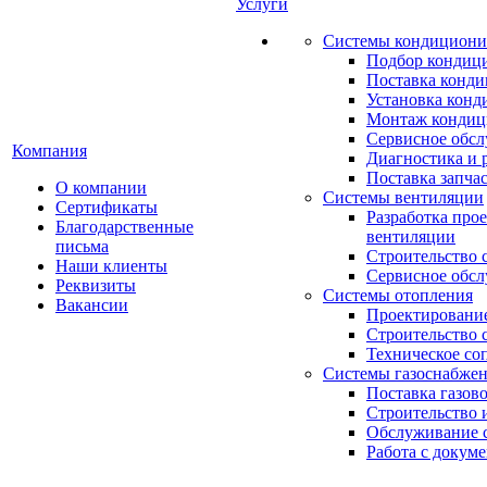
Услуги
Системы кондициони
Подбор кондиц
Поставка конд
Установка конд
Монтаж кондиц
Сервисное обс
Компания
Диагностика и 
Поставка запча
О компании
Системы вентиляции
Сертификаты
Разработка про
Благодарственные
вентиляции
письма
Строительство 
Наши клиенты
Сервисное обс
Реквизиты
Системы отопления
Вакансии
Проектирование
Строительство 
Техническое со
Системы газоснабже
Поставка газов
Строительство 
Обслуживание с
Работа с докум