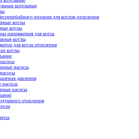
и котельные
ульные котельные
лы
есперебойного питания для котлов отопления
вные котлы
ные котлы
ры напряжения для котла
ивные котлы
атор для котла отопления
кие котлы
вание
насосы
онные насосы
 насосы
ышения давления
 насосы
нные насосы
вание
оздушного отопления
атели
весы