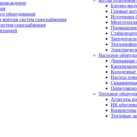
Котлы отопления 
провождение
Блочно-мод
ния
Газовые кот
ого оборудования
Источники б
и монтаж систем газоснабжения
Многотопли
истем газоснабжения
Промышлен
ентацией
Стабилизато
Твердотопл
Теплоинформ
Электричес
Насосное оборудо
Дренажные 
Канализаци
Колодезные
Насосы пов
Скважинные
Циркуляцио
Тепловое оборудо
Агрегаты в
ИК обогрев
Конвекторы
Тепловые за