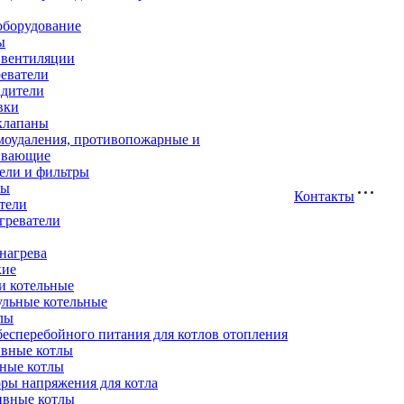
оборудование
ы
 вентиляции
еватели
адители
вки
клапаны
моудаления, противопожарные и
ивающие
ели и фильтры
ры
Контакты
тели
греватели
нагрева
кие
и котельные
ульные котельные
лы
есперебойного питания для котлов отопления
вные котлы
ные котлы
ры напряжения для котла
ивные котлы