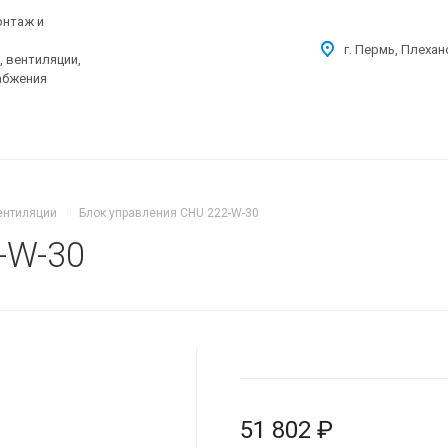
онтаж и
г. Пермь, Плехан
 вентиляции,
абжения
ентиляции
Блок управления CHU 222-W-30
-W-30
51 802 ₽