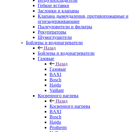
Воздухоохладители
Гибкие вставки
Заслонки и клапаны
Клапана дымоудаления, противопожарные и
огнезадерживающие
Пылеуловители и фильтры
Рекуператоры
Шумоглушители
Бойлеры и водонагреватели
Назад
Бойлеры и водонагреватели
Газовые
Назад
Газовые
BAXI
Bosch
Hajdu
Vaillant
Косвенного нагрева
Назад
Косвенного нагрева
BAXI
Bosch
Hajdu
Protherm