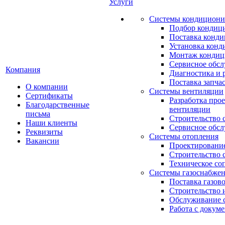
Услуги
Системы кондициони
Подбор кондиц
Поставка конд
Установка конд
Монтаж кондиц
Сервисное обс
Компания
Диагностика и 
Поставка запча
О компании
Системы вентиляции
Сертификаты
Разработка про
Благодарственные
вентиляции
письма
Строительство 
Наши клиенты
Сервисное обс
Реквизиты
Системы отопления
Вакансии
Проектирование
Строительство 
Техническое со
Системы газоснабже
Поставка газов
Строительство 
Обслуживание с
Работа с докум