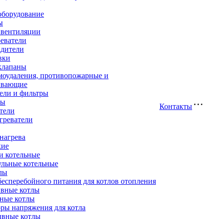
оборудование
ы
 вентиляции
еватели
адители
вки
клапаны
моудаления, противопожарные и
ивающие
ели и фильтры
ры
Контакты
тели
греватели
нагрева
кие
и котельные
ульные котельные
лы
есперебойного питания для котлов отопления
вные котлы
ные котлы
ры напряжения для котла
ивные котлы