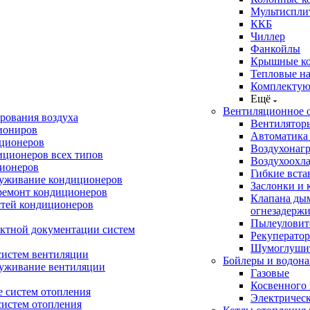
Мультиспли
ККБ
Чиллер
Фанкойлы
Крышные к
Тепловые н
Комплектую
Ещё
Вентиляционное 
рования воздуха
Вентилятор
иониров
Автоматика
иционеров
Воздухонагр
иционеров всех типов
Воздухоохл
ионеров
Гибкие вста
луживание кондиционеров
Заслонки и 
ремонт кондиционеров
Клапана ды
стей кондиционеров
огнезадерж
Пылеуловит
ектной документации систем
Рекуперато
Шумоглуши
систем вентиляции
Бойлеры и водона
луживание вентиляции
Газовые
Косвенного 
 систем отопления
Электричес
систем отопления