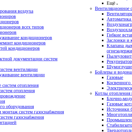
Ещё
Вентиляционное 
рования воздуха
Вентилятор
иониров
Автоматика
иционеров
Воздухонагр
иционеров всех типов
Воздухоохл
ионеров
Гибкие вста
луживание кондиционеров
Заслонки и 
ремонт кондиционеров
Клапана ды
стей кондиционеров
огнезадерж
Пылеуловит
ектной документации систем
Рекуперато
Шумоглуши
систем вентиляции
Бойлеры и водона
луживание вентиляции
Газовые
Косвенного 
 систем отопления
Электричес
систем отопления
Котлы отопления 
провождение
Блочно-мод
ния
Газовые кот
ого оборудования
Источники б
и монтаж систем газоснабжения
Многотопли
истем газоснабжения
Промышлен
ентацией
Стабилизато
Твердотопл