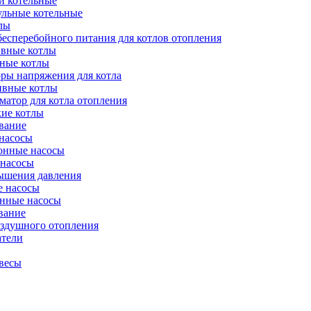
и котельные
ульные котельные
лы
есперебойного питания для котлов отопления
вные котлы
ные котлы
ры напряжения для котла
ивные котлы
атор для котла отопления
кие котлы
вание
насосы
онные насосы
 насосы
ышения давления
 насосы
нные насосы
вание
оздушного отопления
атели
весы