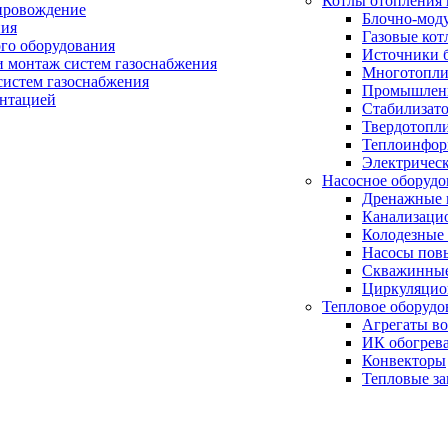
Котлы отопления 
провождение
Блочно-мод
ния
Газовые кот
ого оборудования
Источники б
и монтаж систем газоснабжения
Многотопли
истем газоснабжения
Промышлен
ентацией
Стабилизато
Твердотопл
Теплоинформ
Электричес
Насосное оборудо
Дренажные 
Канализаци
Колодезные
Насосы пов
Скважинные
Циркуляцио
Тепловое оборудо
Агрегаты в
ИК обогрев
Конвекторы
Тепловые за