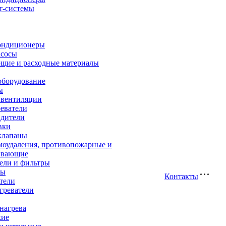
т-системы
ондиционеры
асосы
щие и расходные материалы
оборудование
ы
 вентиляции
еватели
адители
вки
клапаны
моудаления, противопожарные и
ивающие
ели и фильтры
ры
Контакты
тели
греватели
нагрева
кие