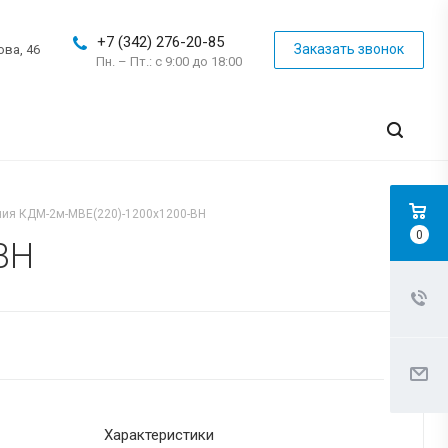
+7 (342) 276-20-85
Заказать звонок
ова, 46
Пн. – Пт.: с 9:00 до 18:00
ия КДМ-2м-МВЕ(220)-1200x1200-ВН
0
ВН
Характеристики