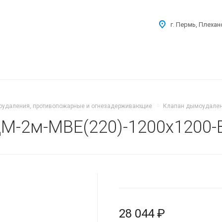
г. Пермь, Плехан
удаления, противопожарные и огнезадерживающие
Клапан дымоудален
М-2м-МВЕ(220)-1200x1200-
28 044 ₽