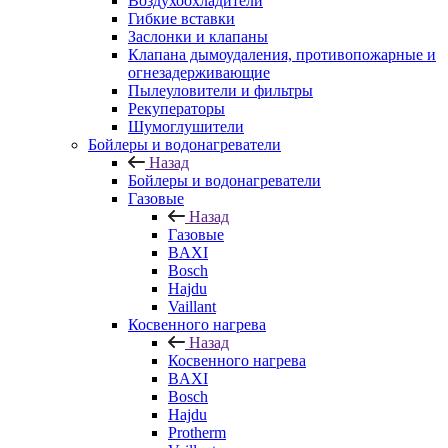
Воздухоохладители
Гибкие вставки
Заслонки и клапаны
Клапана дымоудаления, противопожарные и
огнезадерживающие
Пылеуловители и фильтры
Рекуператоры
Шумоглушители
Бойлеры и водонагреватели
Назад
Бойлеры и водонагреватели
Газовые
Назад
Газовые
BAXI
Bosch
Hajdu
Vaillant
Косвенного нагрева
Назад
Косвенного нагрева
BAXI
Bosch
Hajdu
Protherm