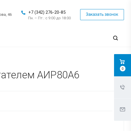
+7 (342) 276-20-85
Заказать звонок
ова, 46
Пн. – Пт.: с 9:00 до 18:00
0
гателем АИР80A6