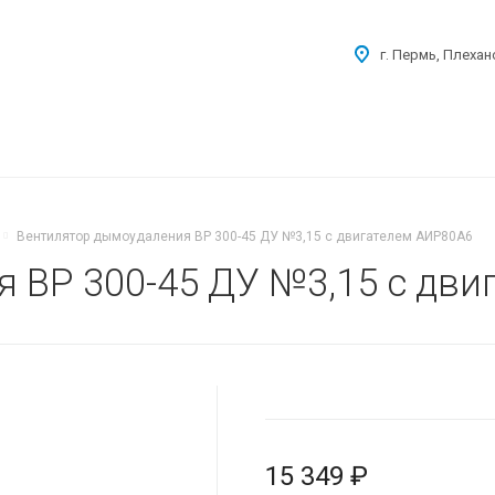
г. Пермь, Плехан
Вентилятор дымоудаления ВР 300-45 ДУ №3,15 с двигателем АИР80A6
 ВР 300-45 ДУ №3,15 с дви
15 349 ₽