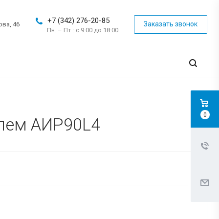
+7 (342) 276-20-85
Заказать звонок
ова, 46
Пн. – Пт.: с 9:00 до 18:00
0
елем АИР90L4