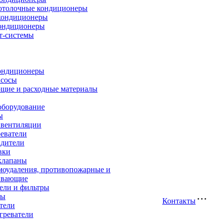
отолочные кондиционеры
кондиционеры
ондиционеры
т-системы
ондиционеры
асосы
щие и расходные материалы
оборудование
ы
 вентиляции
еватели
адители
вки
клапаны
моудаления, противопожарные и
ивающие
ели и фильтры
ры
Контакты
тели
греватели