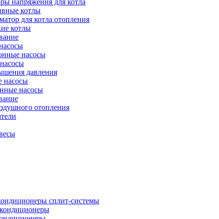
ры напряжения для котла
ивные котлы
атор для котла отопления
кие котлы
вание
насосы
онные насосы
 насосы
ышения давления
 насосы
нные насосы
вание
оздушного отопления
атели
весы
кондиционеры сплит-системы
кондиционеры
кондиционеры