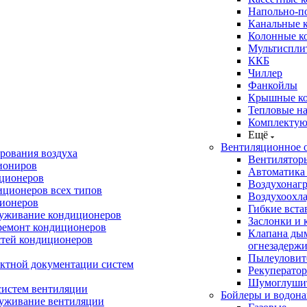
Напольно-п
Канальные 
Колонные к
Мультиспли
ККБ
Чиллер
Фанкойлы
Крышные к
Тепловые н
Комплектую
Ещё
Вентиляционное 
рования воздуха
Вентилятор
иониров
Автоматика
иционеров
Воздухонагр
иционеров всех типов
Воздухоохл
ионеров
Гибкие вста
луживание кондиционеров
Заслонки и 
ремонт кондиционеров
Клапана ды
стей кондиционеров
огнезадерж
Пылеуловит
ектной документации систем
Рекуперато
Шумоглуши
систем вентиляции
Бойлеры и водона
луживание вентиляции