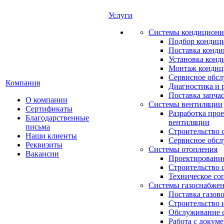
Услуги
Системы кондициони
Подбор кондиц
Поставка конд
Установка конд
Монтаж кондиц
Сервисное обс
Компания
Диагностика и 
Поставка запча
О компании
Системы вентиляции
Сертификаты
Разработка про
Благодарственные
вентиляции
письма
Строительство 
Наши клиенты
Сервисное обс
Реквизиты
Системы отопления
Вакансии
Проектирование
Строительство 
Техническое со
Системы газоснабже
Поставка газов
Строительство 
Обслуживание с
Работа с докум