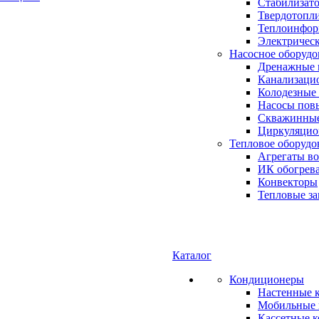
Стабилизато
Твердотопл
Теплоинформ
Электричес
Насосное оборудо
Дренажные 
Канализаци
Колодезные
Насосы пов
Скважинные
Циркуляцио
Тепловое оборудо
Агрегаты в
ИК обогрев
Конвекторы
Тепловые за
Каталог
Кондиционеры
Настенные 
Мобильные 
Кассетные 