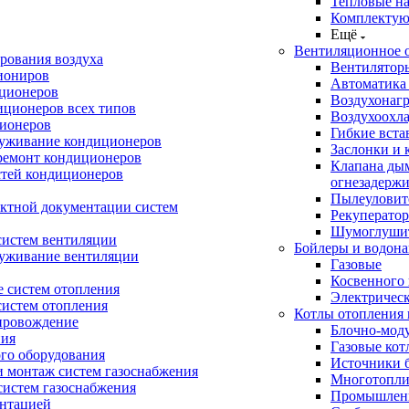
Тепловые н
Комплектую
Ещё
Вентиляционное 
рования воздуха
Вентилятор
иониров
Автоматика
иционеров
Воздухонагр
иционеров всех типов
Воздухоохл
ионеров
Гибкие вста
луживание кондиционеров
Заслонки и 
ремонт кондиционеров
Клапана ды
стей кондиционеров
огнезадерж
Пылеуловит
ектной документации систем
Рекуперато
Шумоглуши
систем вентиляции
Бойлеры и водона
луживание вентиляции
Газовые
Косвенного 
 систем отопления
Электричес
систем отопления
Котлы отопления 
провождение
Блочно-мод
ния
Газовые кот
ого оборудования
Источники б
и монтаж систем газоснабжения
Многотопли
истем газоснабжения
Промышлен
ентацией