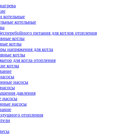
нагрева
кие
и котельные
ульные котельные
лы
есперебойного питания для котлов отопления
вные котлы
ные котлы
ры напряжения для котла
ивные котлы
атор для котла отопления
кие котлы
вание
насосы
онные насосы
 насосы
ышения давления
 насосы
нные насосы
вание
оздушного отопления
атели
весы