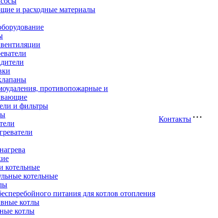
асосы
щие и расходные материалы
оборудование
ы
 вентиляции
еватели
адители
вки
клапаны
моудаления, противопожарные и
ивающие
ели и фильтры
ры
Контакты
тели
греватели
нагрева
кие
и котельные
ульные котельные
лы
есперебойного питания для котлов отопления
вные котлы
ные котлы