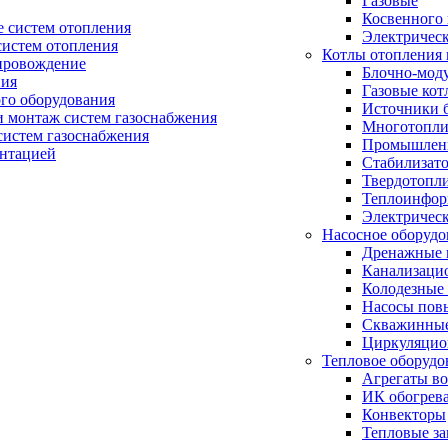
Газовые
Косвенного 
 систем отопления
Электричес
систем отопления
Котлы отопления 
провождение
Блочно-мод
ния
Газовые кот
ого оборудования
Источники б
и монтаж систем газоснабжения
Многотопли
истем газоснабжения
Промышлен
ентацией
Стабилизато
Твердотопл
Теплоинформ
Электричес
Насосное оборудо
Дренажные 
Канализаци
Колодезные
Насосы пов
Скважинные
Циркуляцио
Тепловое оборудо
Агрегаты в
ИК обогрев
Конвекторы
Тепловые за