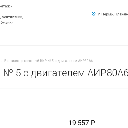
онтаж и
г. Пермь, Плехан
 вентиляции,
абжения
Вентилятор крышный ВКР № 5 с двигателем АИР80А6
 № 5 с двигателем АИР80А
19 557 ₽