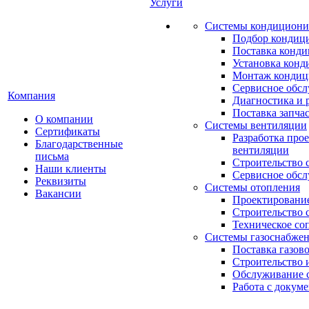
Услуги
Системы кондициони
Подбор кондиц
Поставка конд
Установка конд
Монтаж кондиц
Сервисное обс
Компания
Диагностика и 
Поставка запча
О компании
Системы вентиляции
Сертификаты
Разработка про
Благодарственные
вентиляции
письма
Строительство 
Наши клиенты
Сервисное обс
Реквизиты
Системы отопления
Вакансии
Проектирование
Строительство 
Техническое со
Системы газоснабже
Поставка газов
Строительство 
Обслуживание с
Работа с докум