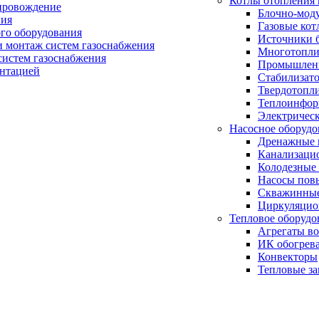
Котлы отопления 
провождение
Блочно-мод
ния
Газовые кот
ого оборудования
Источники б
и монтаж систем газоснабжения
Многотопли
истем газоснабжения
Промышлен
ентацией
Стабилизато
Твердотопл
Теплоинформ
Электричес
Насосное оборудо
Дренажные 
Канализаци
Колодезные
Насосы пов
Скважинные
Циркуляцио
Тепловое оборудо
Агрегаты в
ИК обогрев
Конвекторы
Тепловые за