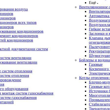
Ещё
Вентиляционное 
рования воздуха
Вентилятор
иониров
Автоматика
иционеров
Воздухонагр
иционеров всех типов
Воздухоохл
ионеров
Гибкие вста
луживание кондиционеров
Заслонки и 
ремонт кондиционеров
Клапана ды
стей кондиционеров
огнезадерж
Пылеуловит
ектной документации систем
Рекуперато
Шумоглуши
систем вентиляции
Бойлеры и водона
луживание вентиляции
Газовые
Косвенного 
 систем отопления
Электричес
систем отопления
Котлы отопления 
провождение
Блочно-мод
ния
Газовые кот
ого оборудования
Источники б
и монтаж систем газоснабжения
Многотопли
истем газоснабжения
Промышлен
ентацией
Стабилизато
Твердотопл