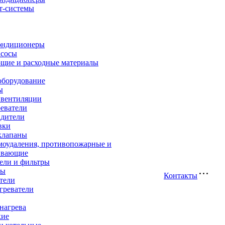
т-системы
ондиционеры
асосы
щие и расходные материалы
оборудование
ы
 вентиляции
еватели
адители
вки
клапаны
моудаления, противопожарные и
ивающие
ели и фильтры
ры
Контакты
тели
греватели
нагрева
кие