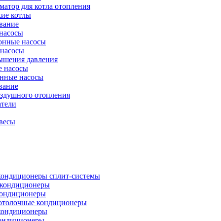
атор для котла отопления
кие котлы
вание
насосы
онные насосы
 насосы
ышения давления
 насосы
нные насосы
вание
оздушного отопления
атели
весы
кондиционеры сплит-системы
кондиционеры
кондиционеры
отолочные кондиционеры
кондиционеры
ондиционеры