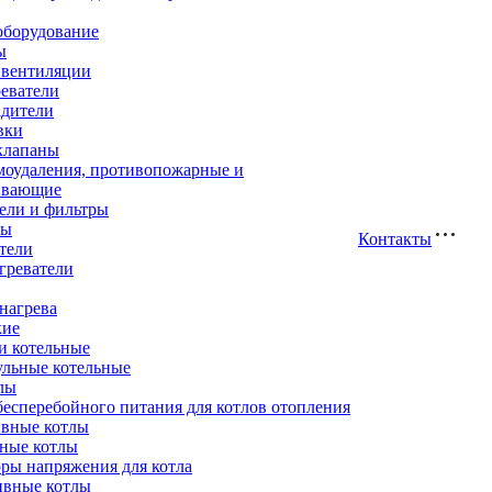
оборудование
ы
 вентиляции
еватели
адители
вки
клапаны
моудаления, противопожарные и
ивающие
ели и фильтры
ры
Контакты
тели
греватели
нагрева
кие
и котельные
ульные котельные
лы
есперебойного питания для котлов отопления
вные котлы
ные котлы
ры напряжения для котла
ивные котлы