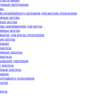
и котельные
ульные котельные
лы
есперебойного питания для котлов отопления
вные котлы
ные котлы
ры напряжения для котла
ивные котлы
атор для котла отопления
кие котлы
вание
насосы
онные насосы
 насосы
ышения давления
 насосы
нные насосы
вание
оздушного отопления
атели
весы