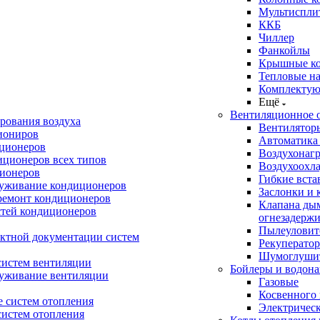
Мультиспли
ККБ
Чиллер
Фанкойлы
Крышные к
Тепловые н
Комплектую
Ещё
Вентиляционное 
рования воздуха
Вентилятор
иониров
Автоматика
иционеров
Воздухонагр
иционеров всех типов
Воздухоохл
ионеров
Гибкие вста
луживание кондиционеров
Заслонки и 
ремонт кондиционеров
Клапана ды
стей кондиционеров
огнезадерж
Пылеуловит
ектной документации систем
Рекуперато
Шумоглуши
систем вентиляции
Бойлеры и водона
луживание вентиляции
Газовые
Косвенного 
 систем отопления
Электричес
систем отопления