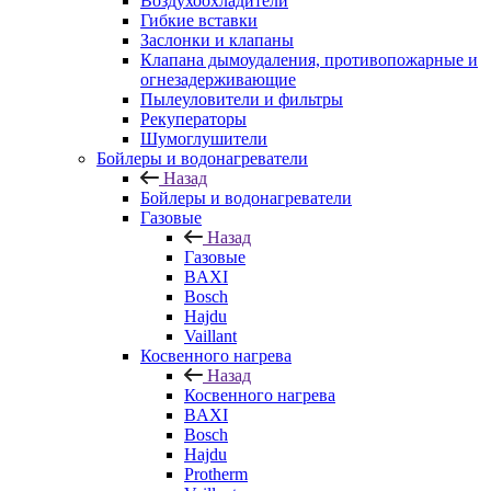
Воздухоохладители
Гибкие вставки
Заслонки и клапаны
Клапана дымоудаления, противопожарные и
огнезадерживающие
Пылеуловители и фильтры
Рекуператоры
Шумоглушители
Бойлеры и водонагреватели
Назад
Бойлеры и водонагреватели
Газовые
Назад
Газовые
BAXI
Bosch
Hajdu
Vaillant
Косвенного нагрева
Назад
Косвенного нагрева
BAXI
Bosch
Hajdu
Protherm