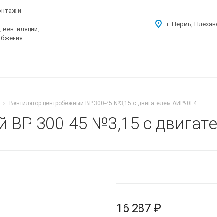
онтаж и
г. Пермь, Плехан
 вентиляции,
абжения
Вентилятор центробежный ВР 300-45 №3,15 с двигателем АИР90L4
 ВР 300-45 №3,15 с двигат
16 287 ₽