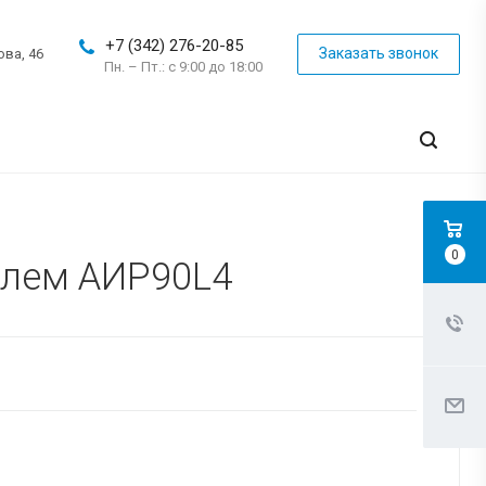
+7 (342) 276-20-85
Заказать звонок
ова, 46
Пн. – Пт.: с 9:00 до 18:00
0
елем АИР90L4