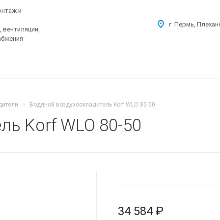
онтаж и
г. Пермь, Плехан
 вентиляции,
абжения
дители
Водяной воздухоохладитель Korf WLO 80-50
ль Korf WLO 80-50
34 584 ₽