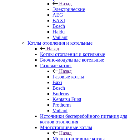
Назад
Электрические
AEG
BAXI
Bosch
Hajdu
Vaillant
Котлы отопления и котельные
Назад
Котлы отопления и котельные
Блочно-модульные котельные
Газовые котлы
Назад
Газовые котлы
Baxi
Bosch
Buderus
Kentatsu Furst
Protherm
Vaillant
Источники бесперебойного питания для
котлов отопления
Многотопливные котлы
Назад
Многотопливные котлы