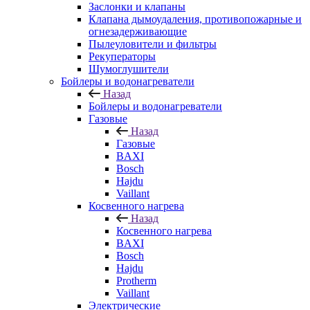
Заслонки и клапаны
Клапана дымоудаления, противопожарные и
огнезадерживающие
Пылеуловители и фильтры
Рекуператоры
Шумоглушители
Бойлеры и водонагреватели
Назад
Бойлеры и водонагреватели
Газовые
Назад
Газовые
BAXI
Bosch
Hajdu
Vaillant
Косвенного нагрева
Назад
Косвенного нагрева
BAXI
Bosch
Hajdu
Protherm
Vaillant
Электрические