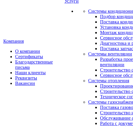
Услуги
Системы кондициони
Подбор кондиц
Поставка конд
Установка конд
Монтаж кондиц
Сервисное обс
Компания
Диагностика и 
Поставка запча
О компании
Системы вентиляции
Сертификаты
Разработка про
Благодарственные
вентиляции
письма
Строительство 
Наши клиенты
Сервисное обс
Реквизиты
Системы отопления
Вакансии
Проектирование
Строительство 
Техническое со
Системы газоснабже
Поставка газов
Строительство 
Обслуживание с
Работа с докум