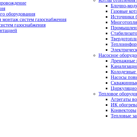
Котлы отопления 
провождение
Блочно-мод
ния
Газовые кот
ого оборудования
Источники б
и монтаж систем газоснабжения
Многотопли
истем газоснабжения
Промышлен
ентацией
Стабилизато
Твердотопл
Теплоинформ
Электричес
Насосное оборудо
Дренажные 
Канализаци
Колодезные
Насосы пов
Скважинные
Циркуляцио
Тепловое оборудо
Агрегаты в
ИК обогрев
Конвекторы
Тепловые за