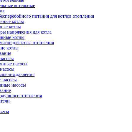
и котельные
ульные котельные
лы
есперебойного питания для котлов отопления
вные котлы
ные котлы
ры напряжения для котла
ивные котлы
атор для котла отопления
кие котлы
вание
насосы
онные насосы
 насосы
ышения давления
 насосы
нные насосы
вание
оздушного отопления
атели
весы