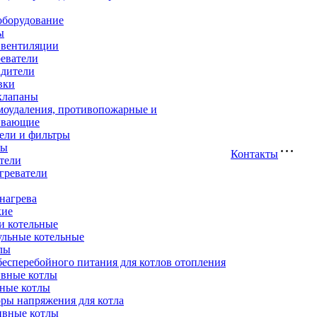
оборудование
ы
 вентиляции
еватели
адители
вки
клапаны
моудаления, противопожарные и
ивающие
ели и фильтры
ры
Контакты
тели
греватели
нагрева
кие
и котельные
ульные котельные
лы
есперебойного питания для котлов отопления
вные котлы
ные котлы
ры напряжения для котла
ивные котлы