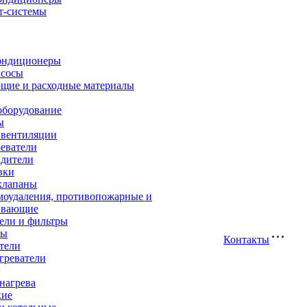
т-системы
ондиционеры
асосы
щие и расходные материалы
оборудование
ы
 вентиляции
еватели
адители
вки
клапаны
моудаления, противопожарные и
ивающие
ели и фильтры
ры
Контакты
тели
греватели
нагрева
кие