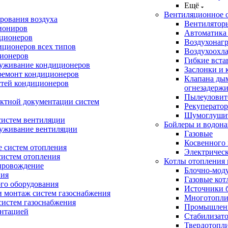
Ещё
Вентиляционное 
рования воздуха
Вентилятор
иониров
Автоматика
иционеров
Воздухонагр
иционеров всех типов
Воздухоохл
ионеров
Гибкие вста
луживание кондиционеров
Заслонки и 
ремонт кондиционеров
Клапана ды
стей кондиционеров
огнезадерж
Пылеуловит
ектной документации систем
Рекуперато
Шумоглуши
систем вентиляции
Бойлеры и водона
луживание вентиляции
Газовые
Косвенного 
 систем отопления
Электричес
систем отопления
Котлы отопления 
провождение
Блочно-мод
ния
Газовые кот
ого оборудования
Источники б
и монтаж систем газоснабжения
Многотопли
истем газоснабжения
Промышлен
ентацией
Стабилизато
Твердотопл