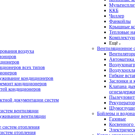
Мультиспли
ККБ
Чиллер
Фанкойлы
Крышные к
Тепловые н
Комплектую
Ещё
Вентиляционное 
рования воздуха
Вентилятор
иониров
Автоматика
иционеров
Воздухонагр
иционеров всех типов
Воздухоохл
ионеров
Гибкие вста
луживание кондиционеров
Заслонки и 
ремонт кондиционеров
Клапана ды
стей кондиционеров
огнезадерж
Пылеуловит
ектной документации систем
Рекуперато
Шумоглуши
систем вентиляции
Бойлеры и водона
луживание вентиляции
Газовые
Косвенного 
 систем отопления
Электричес
систем отопления