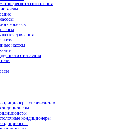
атор для котла отопления
кие котлы
вание
насосы
онные насосы
 насосы
ышения давления
 насосы
нные насосы
вание
оздушного отопления
атели
весы
кондиционеры сплит-системы
кондиционеры
кондиционеры
отолочные кондиционеры
кондиционеры
ондиционеры