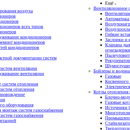
Ещё
Вентиляционное 
рования воздуха
Вентилятор
иониров
Автоматика
иционеров
Воздухонагр
иционеров всех типов
Воздухоохл
ионеров
Гибкие вста
луживание кондиционеров
Заслонки и 
ремонт кондиционеров
Клапана ды
стей кондиционеров
огнезадерж
Пылеуловит
ектной документации систем
Рекуперато
Шумоглуши
систем вентиляции
Бойлеры и водона
луживание вентиляции
Газовые
Косвенного 
 систем отопления
Электричес
систем отопления
Котлы отопления 
провождение
Блочно-мод
ния
Газовые кот
ого оборудования
Источники б
и монтаж систем газоснабжения
Многотопли
истем газоснабжения
Промышлен
ентацией
Стабилизато
Твердотопл