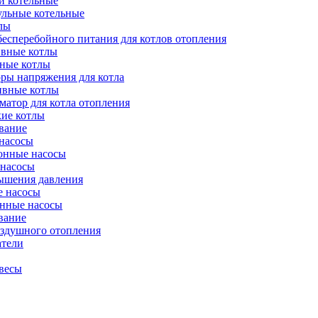
и котельные
ульные котельные
лы
есперебойного питания для котлов отопления
вные котлы
ные котлы
ры напряжения для котла
ивные котлы
атор для котла отопления
кие котлы
вание
насосы
онные насосы
 насосы
ышения давления
 насосы
нные насосы
вание
оздушного отопления
атели
весы