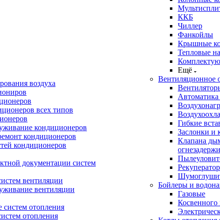
Мультиспли
ККБ
Чиллер
Фанкойлы
Крышные к
Тепловые н
Комплектую
Ещё
Вентиляционное 
рования воздуха
Вентилятор
иониров
Автоматика
иционеров
Воздухонагр
иционеров всех типов
Воздухоохл
ионеров
Гибкие вста
луживание кондиционеров
Заслонки и 
ремонт кондиционеров
Клапана ды
стей кондиционеров
огнезадерж
Пылеуловит
ектной документации систем
Рекуперато
Шумоглуши
систем вентиляции
Бойлеры и водона
луживание вентиляции
Газовые
Косвенного 
 систем отопления
Электричес
систем отопления