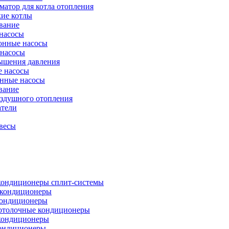
атор для котла отопления
кие котлы
вание
насосы
онные насосы
 насосы
ышения давления
 насосы
нные насосы
вание
оздушного отопления
атели
весы
кондиционеры сплит-системы
кондиционеры
кондиционеры
отолочные кондиционеры
кондиционеры
ондиционеры