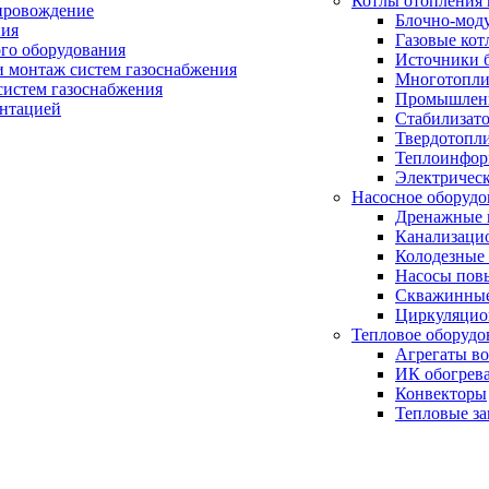
Котлы отопления 
провождение
Блочно-мод
ния
Газовые кот
ого оборудования
Источники б
и монтаж систем газоснабжения
Многотопли
истем газоснабжения
Промышлен
ентацией
Стабилизато
Твердотопл
Теплоинформ
Электричес
Насосное оборудо
Дренажные 
Канализаци
Колодезные
Насосы пов
Скважинные
Циркуляцио
Тепловое оборудо
Агрегаты в
ИК обогрев
Конвекторы
Тепловые за