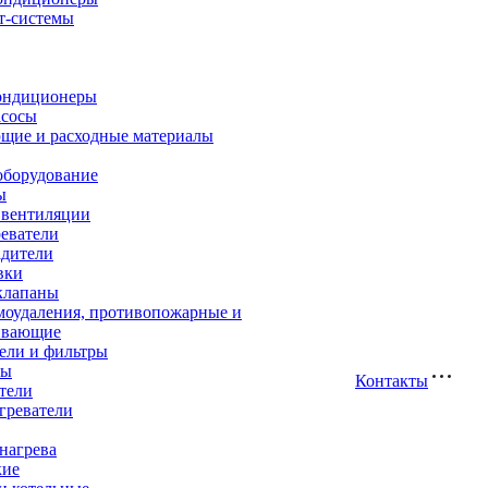
т-системы
ондиционеры
асосы
щие и расходные материалы
оборудование
ы
 вентиляции
еватели
адители
вки
клапаны
моудаления, противопожарные и
ивающие
ели и фильтры
ры
Контакты
тели
греватели
нагрева
кие