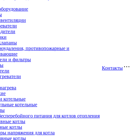
оборудование
ы
 вентиляции
еватели
адители
вки
клапаны
моудаления, противопожарные и
ивающие
ели и фильтры
ры
Контакты
тели
греватели
нагрева
кие
и котельные
ульные котельные
лы
есперебойного питания для котлов отопления
вные котлы
ные котлы
ры напряжения для котла
ивные котлы