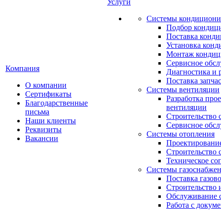
Услуги
Системы кондициони
Подбор кондиц
Поставка конд
Установка конд
Монтаж кондиц
Сервисное обс
Компания
Диагностика и 
Поставка запча
О компании
Системы вентиляции
Сертификаты
Разработка про
Благодарственные
вентиляции
письма
Строительство 
Наши клиенты
Сервисное обс
Реквизиты
Системы отопления
Вакансии
Проектирование
Строительство 
Техническое со
Системы газоснабже
Поставка газов
Строительство 
Обслуживание с
Работа с докум