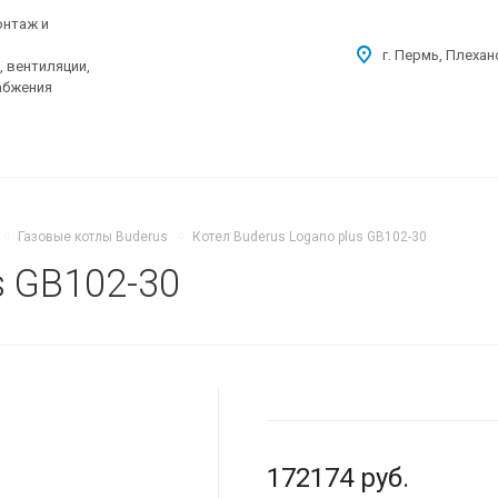
онтаж и
г. Пермь, Плехан
 вентиляции,
абжения
Газовые котлы Buderus
Котел Buderus Logano plus GB102-30
s GB102-30
172174
руб.