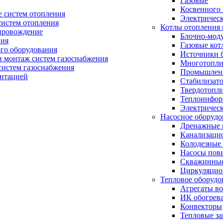
Газовые
Косвенного 
 систем отопления
Электричес
систем отопления
Котлы отопления 
провождение
Блочно-мод
ния
Газовые кот
ого оборудования
Источники б
и монтаж систем газоснабжения
Многотопли
истем газоснабжения
Промышлен
ентацией
Стабилизато
Твердотопл
Теплоинформ
Электричес
Насосное оборудо
Дренажные 
Канализаци
Колодезные
Насосы пов
Скважинные
Циркуляцио
Тепловое оборудо
Агрегаты в
ИК обогрев
Конвекторы
Тепловые за