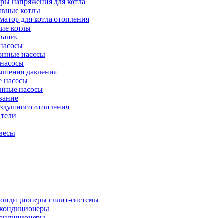
ры напряжения для котла
ивные котлы
атор для котла отопления
кие котлы
вание
насосы
онные насосы
 насосы
ышения давления
 насосы
нные насосы
вание
оздушного отопления
атели
весы
кондиционеры сплит-системы
кондиционеры
кондиционеры