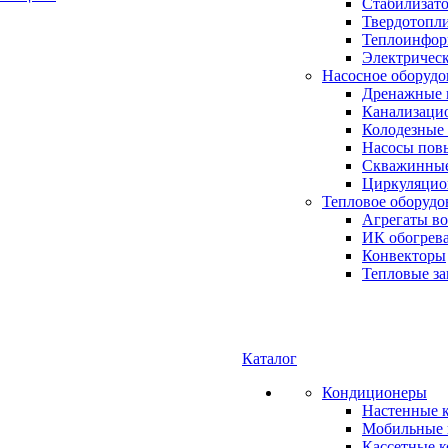
Стабилизато
Твердотопл
Теплоинформ
Электричес
Насосное оборудо
Дренажные 
Канализаци
Колодезные
Насосы пов
Скважинные
Циркуляцио
Тепловое оборудо
Агрегаты в
ИК обогрев
Конвекторы
Тепловые за
Каталог
Кондиционеры
Настенные 
Мобильные 
Кассетные 