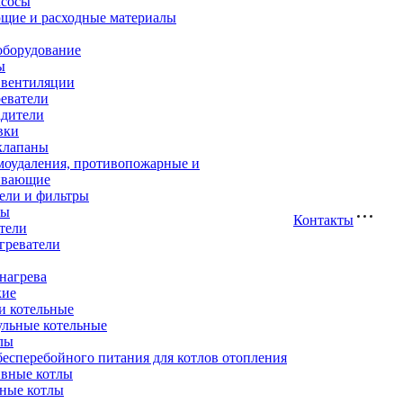
асосы
щие и расходные материалы
оборудование
ы
 вентиляции
еватели
адители
вки
клапаны
моудаления, противопожарные и
ивающие
ели и фильтры
ры
Контакты
тели
греватели
нагрева
кие
и котельные
ульные котельные
лы
есперебойного питания для котлов отопления
вные котлы
ные котлы