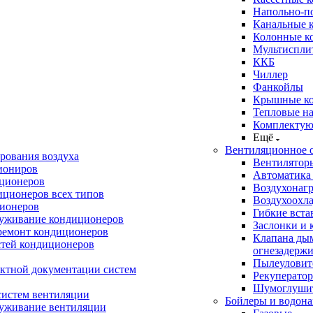
Напольно-п
Канальные 
Колонные к
Мультиспли
ККБ
Чиллер
Фанкойлы
Крышные к
Тепловые н
Комплектую
Ещё
Вентиляционное 
рования воздуха
Вентилятор
иониров
Автоматика
иционеров
Воздухонагр
иционеров всех типов
Воздухоохл
ионеров
Гибкие вста
луживание кондиционеров
Заслонки и 
ремонт кондиционеров
Клапана ды
стей кондиционеров
огнезадерж
Пылеуловит
ектной документации систем
Рекуперато
Шумоглуши
систем вентиляции
Бойлеры и водона
луживание вентиляции