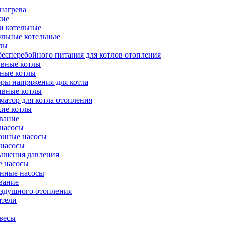
нагрева
кие
и котельные
ульные котельные
лы
есперебойного питания для котлов отопления
вные котлы
ные котлы
ры напряжения для котла
ивные котлы
атор для котла отопления
кие котлы
вание
насосы
онные насосы
 насосы
ышения давления
 насосы
нные насосы
вание
оздушного отопления
атели
весы