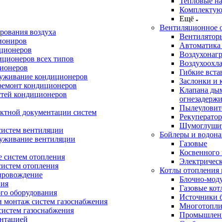
Тепловые н
Комплектую
Ещё
Вентиляционное 
рования воздуха
Вентилятор
иониров
Автоматика
иционеров
Воздухонагр
иционеров всех типов
Воздухоохл
ионеров
Гибкие вста
луживание кондиционеров
Заслонки и 
ремонт кондиционеров
Клапана ды
стей кондиционеров
огнезадерж
Пылеуловит
ектной документации систем
Рекуперато
Шумоглуши
систем вентиляции
Бойлеры и водона
луживание вентиляции
Газовые
Косвенного 
 систем отопления
Электричес
систем отопления
Котлы отопления 
провождение
Блочно-мод
ния
Газовые кот
ого оборудования
Источники б
и монтаж систем газоснабжения
Многотопли
истем газоснабжения
Промышлен
ентацией