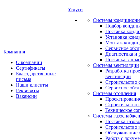
Услуги
Системы кондициони
Подбор кондиц
Поставка конд
Установка конд
Монтаж кондиц
Сервисное обс
Компания
Диагностика и 
Поставка запча
О компании
Системы вентиляции
Сертификаты
Разработка про
Благодарственные
вентиляции
письма
Строительство 
Наши клиенты
Сервисное обс
Реквизиты
Системы отопления
Вакансии
Проектирование
Строительство 
Техническое со
Системы газоснабже
Поставка газов
Строительство 
Обслуживание с
Работа с докум