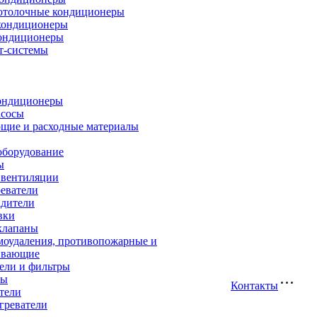
отолочные кондиционеры
кондиционеры
ондиционеры
т-системы
ондиционеры
асосы
щие и расходные материалы
оборудование
ы
 вентиляции
еватели
адители
вки
клапаны
моудаления, противопожарные и
ивающие
ели и фильтры
ры
Контакты
тели
греватели