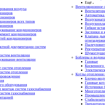
Ещё
Вентиляционное 
рования воздуха
Вентилятор
иониров
Автоматика
иционеров
Воздухонагр
иционеров всех типов
Воздухоохл
ионеров
Гибкие вста
луживание кондиционеров
Заслонки и 
ремонт кондиционеров
Клапана ды
стей кондиционеров
огнезадерж
Пылеуловит
ектной документации систем
Рекуперато
Шумоглуши
систем вентиляции
Бойлеры и водона
луживание вентиляции
Газовые
Косвенного 
 систем отопления
Электричес
систем отопления
Котлы отопления 
провождение
Блочно-мод
ния
Газовые кот
ого оборудования
Источники б
и монтаж систем газоснабжения
Многотопли
истем газоснабжения
Промышлен
ентацией
Стабилизато
Твердотопл