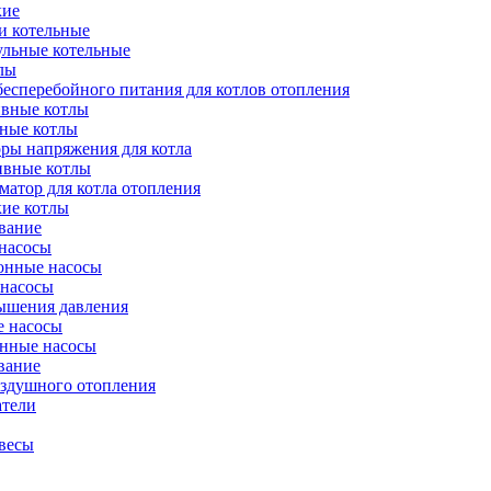
кие
и котельные
ульные котельные
лы
есперебойного питания для котлов отопления
вные котлы
ные котлы
ры напряжения для котла
ивные котлы
атор для котла отопления
кие котлы
вание
насосы
онные насосы
 насосы
ышения давления
 насосы
нные насосы
вание
оздушного отопления
атели
весы