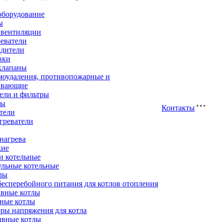
оборудование
ы
 вентиляции
еватели
адители
вки
клапаны
моудаления, противопожарные и
ивающие
ели и фильтры
ры
Контакты
тели
греватели
нагрева
кие
и котельные
ульные котельные
лы
есперебойного питания для котлов отопления
вные котлы
ные котлы
ры напряжения для котла
ивные котлы