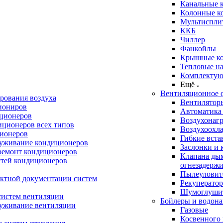
Канальные 
Колонные к
Мультиспли
ККБ
Чиллер
Фанкойлы
Крышные к
Тепловые н
Комплектую
Ещё
Вентиляционное 
рования воздуха
Вентилятор
иониров
Автоматика
иционеров
Воздухонагр
иционеров всех типов
Воздухоохл
ионеров
Гибкие вста
луживание кондиционеров
Заслонки и 
ремонт кондиционеров
Клапана ды
стей кондиционеров
огнезадерж
Пылеуловит
ектной документации систем
Рекуперато
Шумоглуши
систем вентиляции
Бойлеры и водона
луживание вентиляции
Газовые
Косвенного 