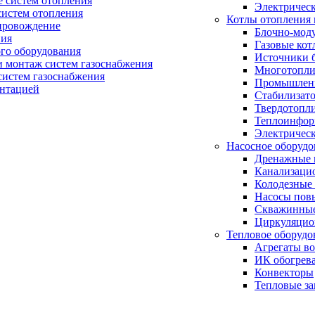
 систем отопления
Электричес
систем отопления
Котлы отопления 
провождение
Блочно-мод
ния
Газовые кот
ого оборудования
Источники б
и монтаж систем газоснабжения
Многотопли
истем газоснабжения
Промышлен
ентацией
Стабилизато
Твердотопл
Теплоинформ
Электричес
Насосное оборудо
Дренажные 
Канализаци
Колодезные
Насосы пов
Скважинные
Циркуляцио
Тепловое оборудо
Агрегаты в
ИК обогрев
Конвекторы
Тепловые за