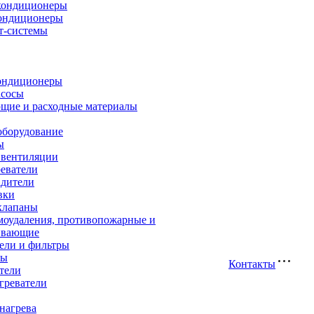
кондиционеры
ондиционеры
т-системы
ондиционеры
асосы
щие и расходные материалы
оборудование
ы
 вентиляции
еватели
адители
вки
клапаны
моудаления, противопожарные и
ивающие
ели и фильтры
ры
Контакты
тели
греватели
нагрева