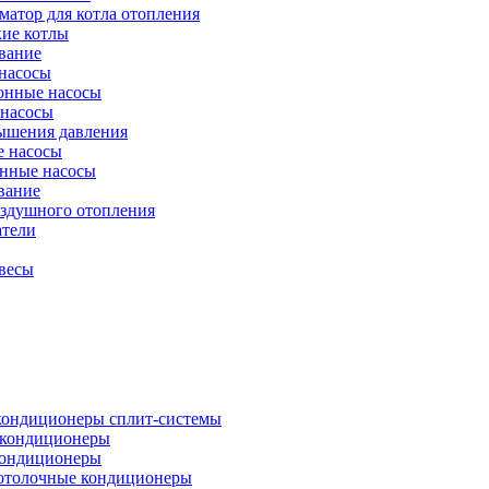
атор для котла отопления
кие котлы
вание
насосы
онные насосы
 насосы
ышения давления
 насосы
нные насосы
вание
оздушного отопления
атели
весы
кондиционеры сплит-системы
кондиционеры
кондиционеры
отолочные кондиционеры