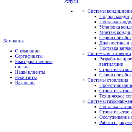
Услуги
Системы кондициони
Подбор кондиц
Поставка конд
Установка конд
Монтаж кондиц
Сервисное обс
Компания
Диагностика и 
Поставка запча
О компании
Системы вентиляции
Сертификаты
Разработка про
Благодарственные
вентиляции
письма
Строительство 
Наши клиенты
Сервисное обс
Реквизиты
Системы отопления
Вакансии
Проектирование
Строительство 
Техническое со
Системы газоснабже
Поставка газов
Строительство 
Обслуживание с
Работа с докум