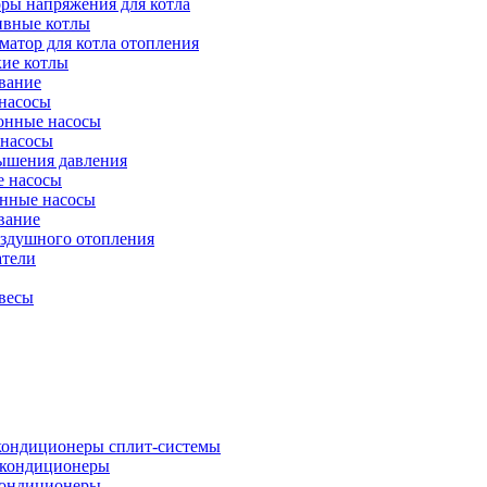
ры напряжения для котла
ивные котлы
атор для котла отопления
кие котлы
вание
насосы
онные насосы
 насосы
ышения давления
 насосы
нные насосы
вание
оздушного отопления
атели
весы
кондиционеры сплит-системы
кондиционеры
кондиционеры