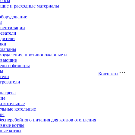
асосы
щие и расходные материалы
оборудование
ы
 вентиляции
еватели
адители
вки
клапаны
моудаления, противопожарные и
ивающие
ели и фильтры
ры
Контакты
тели
греватели
нагрева
кие
и котельные
ульные котельные
лы
есперебойного питания для котлов отопления
вные котлы
ные котлы