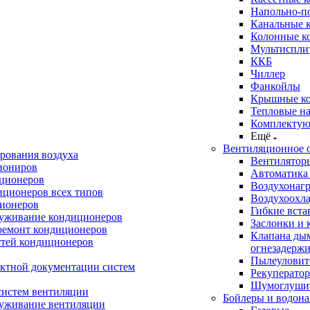
Напольно-п
Канальные 
Колонные к
Мультиспли
ККБ
Чиллер
Фанкойлы
Крышные к
Тепловые н
Комплектую
Ещё
Вентиляционное 
рования воздуха
Вентилятор
иониров
Автоматика
иционеров
Воздухонагр
иционеров всех типов
Воздухоохл
ионеров
Гибкие вста
луживание кондиционеров
Заслонки и 
ремонт кондиционеров
Клапана ды
стей кондиционеров
огнезадерж
Пылеуловит
ектной документации систем
Рекуперато
Шумоглуши
систем вентиляции
Бойлеры и водона
луживание вентиляции