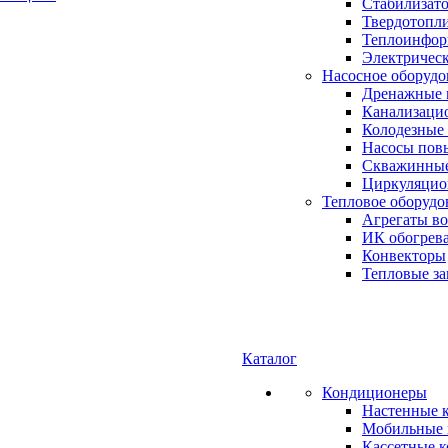
Стабилизато
Твердотопл
Теплоинформ
Электричес
Насосное оборудо
Дренажные 
Канализаци
Колодезные
Насосы пов
Скважинные
Циркуляцио
Тепловое оборудо
Агрегаты в
ИК обогрев
Конвекторы
Тепловые за
Каталог
Кондиционеры
Настенные 
Мобильные 
Кассетные 