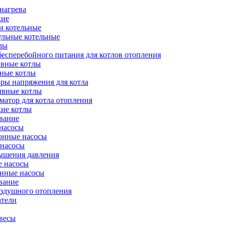
нагрева
кие
и котельные
ульные котельные
лы
есперебойного питания для котлов отопления
вные котлы
ные котлы
ры напряжения для котла
ивные котлы
атор для котла отопления
кие котлы
вание
насосы
онные насосы
 насосы
ышения давления
 насосы
нные насосы
вание
оздушного отопления
атели
весы