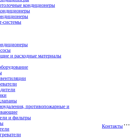
отолочные кондиционеры
кондиционеры
ондиционеры
т-системы
ондиционеры
асосы
щие и расходные материалы
оборудование
ы
 вентиляции
еватели
адители
вки
клапаны
моудаления, противопожарные и
ивающие
ели и фильтры
ры
Контакты
тели
греватели