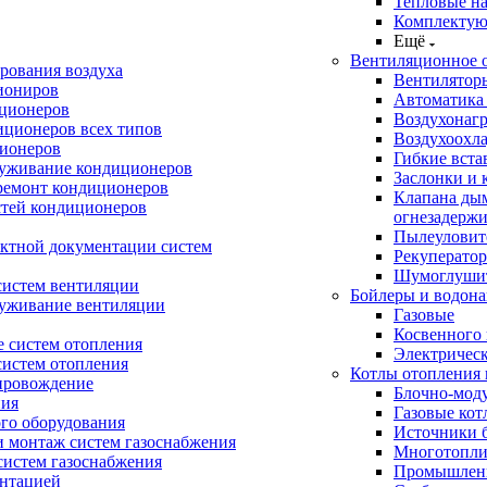
Тепловые н
Комплектую
Ещё
Вентиляционное 
рования воздуха
Вентилятор
иониров
Автоматика
иционеров
Воздухонагр
иционеров всех типов
Воздухоохл
ионеров
Гибкие вста
луживание кондиционеров
Заслонки и 
ремонт кондиционеров
Клапана ды
стей кондиционеров
огнезадерж
Пылеуловит
ектной документации систем
Рекуперато
Шумоглуши
систем вентиляции
Бойлеры и водона
луживание вентиляции
Газовые
Косвенного 
 систем отопления
Электричес
систем отопления
Котлы отопления 
провождение
Блочно-мод
ния
Газовые кот
ого оборудования
Источники б
и монтаж систем газоснабжения
Многотопли
истем газоснабжения
Промышлен
ентацией