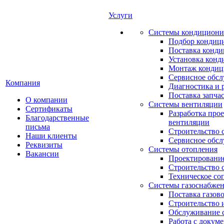
Услуги
Системы кондициони
Подбор кондиц
Поставка конд
Установка конд
Монтаж кондиц
Сервисное обс
Компания
Диагностика и 
Поставка запча
О компании
Системы вентиляции
Сертификаты
Разработка про
Благодарственные
вентиляции
письма
Строительство 
Наши клиенты
Сервисное обс
Реквизиты
Системы отопления
Вакансии
Проектирование
Строительство 
Техническое со
Системы газоснабже
Поставка газов
Строительство 
Обслуживание с
Работа с докум